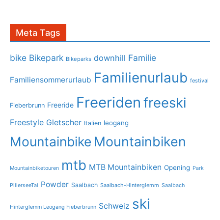
Meta Tags
bike
Bikepark
Familie
downhill
Bikeparks
Familienurlaub
Familiensommerurlaub
festival
Freeriden
freeski
Freeride
Fieberbrunn
Freestyle
Gletscher
leogang
Italien
Mountainbike
Mountainbiken
mtb
MTB Mountainbiken
Opening
Mountainbiketouren
Park
Powder
Saalbach
PillerseeTal
Saalbach-Hinterglemm
Saalbach
ski
Schweiz
Hinterglemm Leogang Fieberbrunn