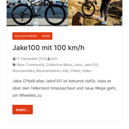
MOUNTAINBIKE
NEWS
Jake100 mit 100 km/h
17. Dezember 2022
rsch
Bike-Community
,
Collective Bikes
,
Jake
,
Jake100
,
Mountainbike
,
Mountainbiken
,
mtb
,
O’Neill
,
Video
Jake O’Neill alias Jake100 ist bekannt dafür, dass er
über den Tellerrand hinausschaut und neue Wege geht,
um Wheelies zu
mehr...