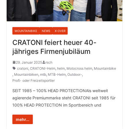
MOUNTAINBIKE
NEWS
X-OVER
CRATONI feiert heuer 40-
jähriges Firmenjubiläum
29. Januar 2025
rsch
cratoni
,
CRATONI-Helm
,
helm
,
Motocross helm
,
Mountainbike
,
Mountainbiken
,
mtb
,
MTB-Helm
,
Outdoor-
,
Profi- oder Freizeitsportler
SEIT 1985 – 100% HEAD PROTECTIONAls weltweit
agierende Premiummarke steht CRATONI seit 1985 für
100% HEAD PROTECTION im Sportbereich und
mehr...