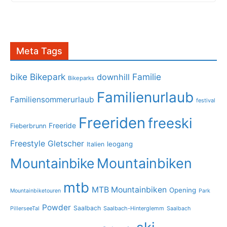
Meta Tags
bike
Bikepark
Familie
downhill
Bikeparks
Familienurlaub
Familiensommerurlaub
festival
Freeriden
freeski
Freeride
Fieberbrunn
Freestyle
Gletscher
leogang
Italien
Mountainbike
Mountainbiken
mtb
MTB Mountainbiken
Opening
Mountainbiketouren
Park
Powder
Saalbach
PillerseeTal
Saalbach-Hinterglemm
Saalbach