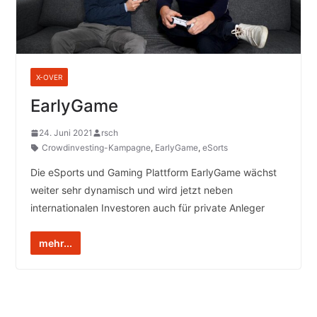
X-OVER
EarlyGame
24. Juni 2021
rsch
Crowdinvesting-Kampagne
,
EarlyGame
,
eSorts
Die eSports und Gaming Plattform EarlyGame wächst
weiter sehr dynamisch und wird jetzt neben
internationalen Investoren auch für private Anleger
mehr...