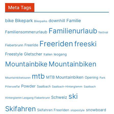
Meta Tags
bike
Bikepark
Familie
downhill
Bikeparks
Familienurlaub
Familiensommerurlaub
festival
Freeriden
freeski
Freeride
Fieberbrunn
Freestyle
Gletscher
leogang
Italien
Mountainbike
Mountainbiken
mtb
MTB Mountainbiken
Opening
Mountainbiketouren
Park
Powder
Saalbach
PillerseeTal
Saalbach-Hinterglemm
Saalbach
ski
Schweiz
Hinterglemm Leogang Fieberbrunn
Skifahren
snowboard
Skifahren Freeriden
slopestyle