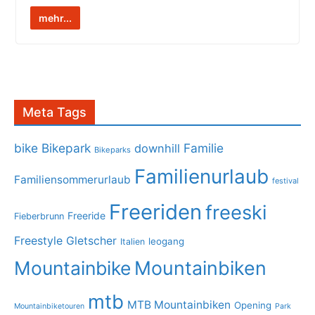
mehr...
Meta Tags
bike
Bikepark
Familie
downhill
Bikeparks
Familienurlaub
Familiensommerurlaub
festival
Freeriden
freeski
Freeride
Fieberbrunn
Freestyle
Gletscher
leogang
Italien
Mountainbike
Mountainbiken
mtb
MTB Mountainbiken
Opening
Mountainbiketouren
Park