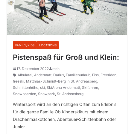
FAMILY/KIDS
LOCATIONS
Pistenspaß für Groß und Klein:
17. Dezember 2022
rsch
Albulatal
,
Andermatt
,
Darlux
,
Familienurlaub
,
Fiss
,
Freeriden
,
freeski
,
Matthias-Schmidt-Berg in St. Andreasberg
,
Schmittenhöhe
,
ski
,
SkiArena Andermatt
,
Skifahren
,
Snowboarden
,
Snowpark
,
St. Andreasberg
Wintersport wird an den richtigen Orten zum Erlebnis
für die ganze Familie Ob Kinderskikurs mit einem
Drachenmaskottchen, Abenteuer-Schlittenbahn oder
Junior