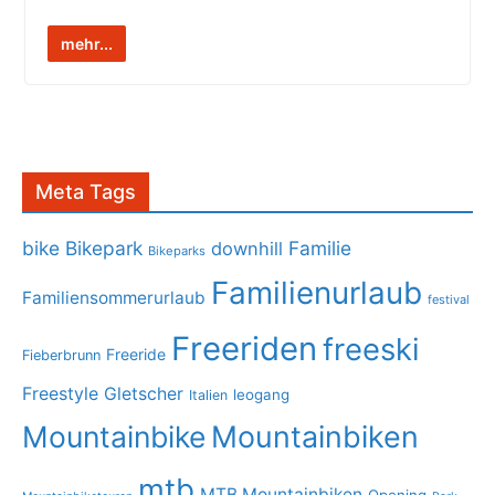
mehr...
Meta Tags
bike
Bikepark
Familie
downhill
Bikeparks
Familienurlaub
Familiensommerurlaub
festival
Freeriden
freeski
Freeride
Fieberbrunn
Freestyle
Gletscher
leogang
Italien
Mountainbike
Mountainbiken
mtb
MTB Mountainbiken