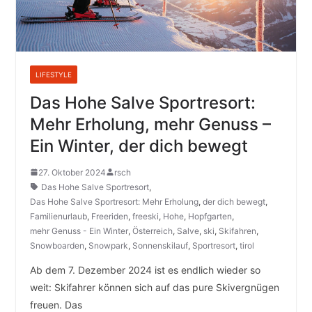
LIFESTYLE
Das Hohe Salve Sportresort:
Mehr Erholung, mehr Genuss –
Ein Winter, der dich bewegt
27. Oktober 2024
rsch
Das Hohe Salve Sportresort
,
Das Hohe Salve Sportresort: Mehr Erholung
,
der dich bewegt
,
Familienurlaub
,
Freeriden
,
freeski
,
Hohe
,
Hopfgarten
,
mehr Genuss - Ein Winter
,
Österreich
,
Salve
,
ski
,
Skifahren
,
Snowboarden
,
Snowpark
,
Sonnenskilauf
,
Sportresort
,
tirol
Ab dem 7. Dezember 2024 ist es endlich wieder so
weit: Skifahrer können sich auf das pure Skivergnügen
freuen. Das