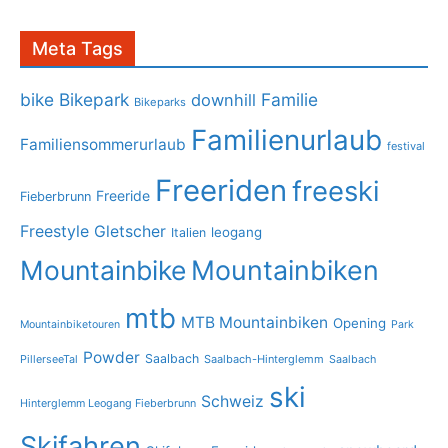
Meta Tags
bike
Bikepark
Familie
downhill
Bikeparks
Familienurlaub
Familiensommerurlaub
festival
Freeriden
freeski
Freeride
Fieberbrunn
Freestyle
Gletscher
leogang
Italien
Mountainbike
Mountainbiken
mtb
MTB Mountainbiken
Opening
Mountainbiketouren
Park
Powder
Saalbach
PillerseeTal
Saalbach-Hinterglemm
Saalbach
ski
Schweiz
Hinterglemm Leogang Fieberbrunn
Skifahren