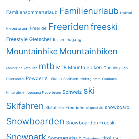
Familienurlaub
Familiensommerurlaub
festival
Freeriden
freeski
Freeride
Fieberbrunn
Freestyle
Gletscher
leogang
Italien
Mountainbike
Mountainbiken
mtb
MTB Mountainbiken
Opening
Mountainbiketouren
Park
Powder
Saalbach
PillerseeTal
Saalbach-Hinterglemm
Saalbach
ski
Schweiz
Hinterglemm Leogang Fieberbrunn
Skifahren
snowboard
Skifahren Freeriden
slopestyle
Snowboarden
Snowboarden Freeski
Snowpark
tirol
Sommerurlaub
tour
Tiefschnee