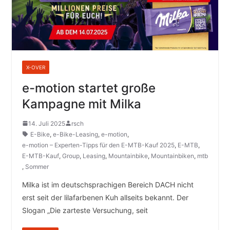
X-OVER
e-motion startet große
Kampagne mit Milka
14. Juli 2025
rsch
E-Bike
,
e-Bike-Leasing
,
e-motion
,
e-motion – Experten-Tipps für den E-MTB-Kauf 2025
,
E-MTB
,
E-MTB-Kauf
,
Group
,
Leasing
,
Mountainbike
,
Mountainbiken
,
mtb
,
Sommer
Milka ist im deutschsprachigen Bereich DACH nicht
erst seit der lilafarbenen Kuh allseits bekannt. Der
Slogan „Die zarteste Versuchung, seit