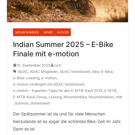
MOUNTAINBIKE
NEWS
X-OVER
Indian Summer 2025 – E-Bike
Finale mit e-motion
15. September 2025
rsch
ADAC
,
ADAC Mitglieder
,
ADAC Vorteilswelt
,
bike
,
E-Bike
,
e-Bike-Leasing
,
e-motion
,
e-motion verlängert mit ADAC Vorteilswelt
,
e-motion – Experten-Tipps für den E-MTB-Kauf 2025
,
E-MTB
,
E-MTB-Kauf
,
Group
,
Leasing
,
Mountainbike
,
Mountainbiken
,
mtb
,
Sommer
,
Vorteilswelt
Der Spätsommer ist da und für viele Menschen
hierzulande ist es sogar die schönste Bike-Zeit im Jahr.
Denn es ist