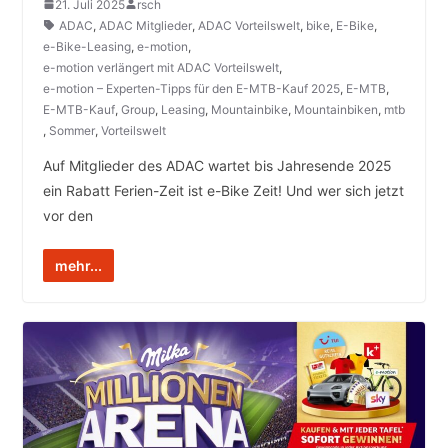
21. Juli 2025
rsch
ADAC
,
ADAC Mitglieder
,
ADAC Vorteilswelt
,
bike
,
E-Bike
,
e-Bike-Leasing
,
e-motion
,
e-motion verlängert mit ADAC Vorteilswelt
,
e-motion – Experten-Tipps für den E-MTB-Kauf 2025
,
E-MTB
,
E-MTB-Kauf
,
Group
,
Leasing
,
Mountainbike
,
Mountainbiken
,
mtb
,
Sommer
,
Vorteilswelt
Auf Mitglieder des ADAC wartet bis Jahresende 2025
ein Rabatt Ferien-Zeit ist e-Bike Zeit! Und wer sich jetzt
vor den
mehr...