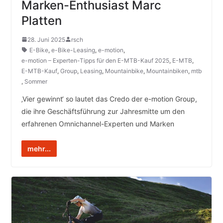
Marken-Enthusiast Marc
Platten
28. Juni 2025
rsch
E-Bike
,
e-Bike-Leasing
,
e-motion
,
e-motion – Experten-Tipps für den E-MTB-Kauf 2025
,
E-MTB
,
E-MTB-Kauf
,
Group
,
Leasing
,
Mountainbike
,
Mountainbiken
,
mtb
,
Sommer
‚Vier gewinnt‘ so lautet das Credo der e-motion Group,
die ihre Geschäftsführung zur Jahresmitte um den
erfahrenen Omnichannel-Experten und Marken
mehr...