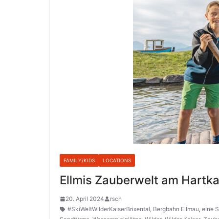
FAMILY/KIDS
LOCATIONS
Ellmis Zauberwelt am Hartkai
20. April 2024
rsch
#SkiWeltWilderKaiserBrixental
,
Bergbahn Ellmau
,
eine 