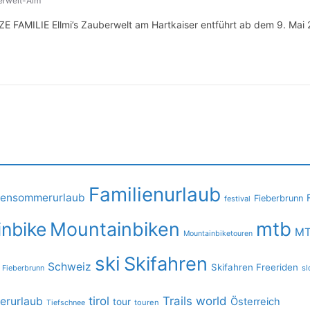
erwelt-Alm
MILIE Ellmi’s Zauberwelt am Hartkaiser entführt ab dem 9. Mai 
Familienurlaub
iensommerurlaub
Fieberbrunn
festival
mtb
nbike
Mountainbiken
MT
Mountainbiketouren
ski
Skifahren
Schweiz
Skifahren Freeriden
 Fieberbrunn
sl
tirol
Trails
world
rurlaub
Österreich
tour
Tiefschnee
touren