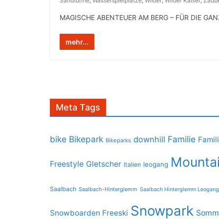
Sandtürme
,
Wasserspielplätze
,
Wilder
,
Wilder Kaiser
,
Zaub
MAGISCHE ABENTEUER AM BERG – FÜR DIE GANZE FA
mehr...
Meta Tags
bike
Bikepark
Familie
downhill
Famil
Bikeparks
Mountai
Freestyle
Gletscher
leogang
Italien
Saalbach
Saalbach-Hinterglemm
Saalbach Hinterglemm Leogang
Snowpark
Snowboarden Freeski
Somme