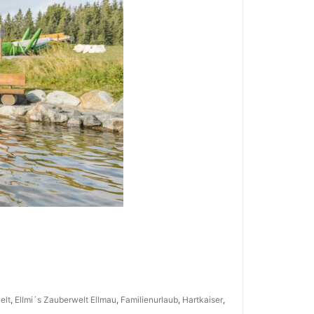
elt
,
Ellmi´s Zauberwelt Ellmau
,
Familienurlaub
,
Hartkaiser
,