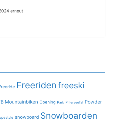
2024 erneut
Freeriden
freeski
Freeride
B Mountainbiken
Powder
Opening
PillerseeTal
Park
Snowboarden
snowboard
opestyle