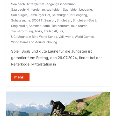
Saalbach Hinterglemm Leogang Fieberbrunn
,
Saalbach-Hinterglemm
,
saalfelden
,
Saalfelden Leogang
,
Salzburger
,
Salzburger Hof
,
Salzburger Hof Leogang
,
Schatzsuche
,
SCOTT
,
Season
,
Singletrail
,
Singletrail-Spaß
,
Singletrails
,
Sommerurlaub
,
Testzentrum
,
tour
,
touren
,
Trail-Eröffnung
,
Trails
,
Trailspaß
,
uci
,
UCI Mountain Bike World Series
,
Vali
,
world
,
World Games
,
World Games of Mountainbiking
Spiel, Spaß und gute Laune für die Jüngsten ist
garantiert! Am Freitag, den 26.07.2024, findet bei der
Reiterkogel Mittelstation in
mehr...