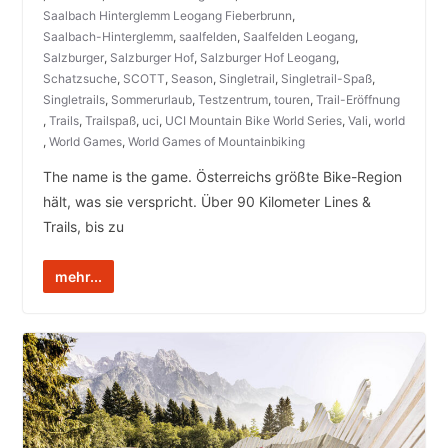
Saalbach Hinterglemm Leogang Fieberbrunn
,
Saalbach-Hinterglemm
,
saalfelden
,
Saalfelden Leogang
,
Salzburger
,
Salzburger Hof
,
Salzburger Hof Leogang
,
Schatzsuche
,
SCOTT
,
Season
,
Singletrail
,
Singletrail-Spaß
,
Singletrails
,
Sommerurlaub
,
Testzentrum
,
touren
,
Trail-Eröffnung
,
Trails
,
Trailspaß
,
uci
,
UCI Mountain Bike World Series
,
Vali
,
world
,
World Games
,
World Games of Mountainbiking
The name is the game. Österreichs größte Bike-Region
hält, was sie verspricht. Über 90 Kilometer Lines &
Trails, bis zu
mehr...