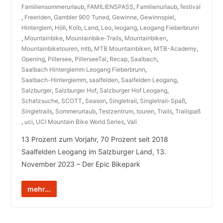
Familiensommerurlaub
,
FAMILIENSPASS
,
Familienurlaub
,
festival
,
Freeriden
,
Gambler 900 Tuned
,
Gewinne
,
Gewinnspiel
,
Hinterglem
,
Höll
,
Kolb
,
Land
,
Leo
,
leogang
,
Leogang Fieberbrunn
,
Mountainbike
,
Mountainbike-Trails
,
Mountainbiken
,
Mountainbiketouren
,
mtb
,
MTB Mountainbiken
,
MTB-Academy
,
Opening
,
Pillersee
,
PillerseeTal
,
Recap
,
Saalbach
,
Saalbach Hinterglemm Leogang Fieberbrunn
,
Saalbach-Hinterglemm
,
saalfelden
,
Saalfelden Leogang
,
Salzburger
,
Salzburger Hof
,
Salzburger Hof Leogang
,
Schatzsuche
,
SCOTT
,
Season
,
Singletrail
,
Singletrail-Spaß
,
Singletrails
,
Sommerurlaub
,
Testzentrum
,
touren
,
Trails
,
Trailspaß
,
uci
,
UCI Mountain Bike World Series
,
Vali
13 Prozent zum Vorjahr, 70 Prozent seit 2018
Saalfelden Leogang im Salzburger Land, 13.
November 2023 – Der Epic Bikepark
mehr...