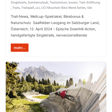
Singletrails
,
Sommerurlaub
,
Testzentrum
,
touren
,
Trail-Eröffnung
,
Trails
,
Trailspaß
,
uci
,
UCI Mountain Bike World Series
,
Vali
Trail-News, Weltcup-Spektakel, Bikebonus &
Naturschutz Saalfelden Leogang im Salzburger Land,
Österreich, 12. April 2024 – Epische Downhill-Action,
handgefertigte Singletrails, nervenzerreißende
mehr...