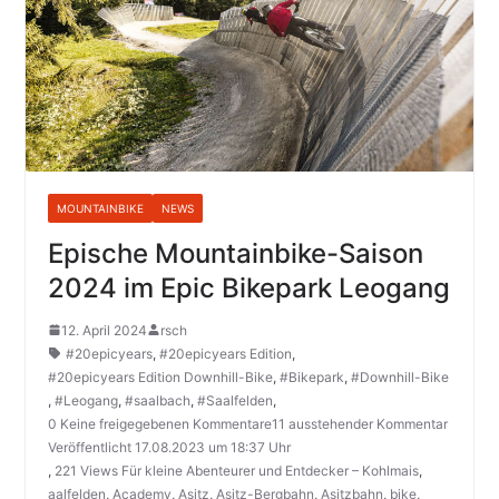
MOUNTAINBIKE
NEWS
Epische Mountainbike-Saison
2024 im Epic Bikepark Leogang
12. April 2024
rsch
#20epicyears
,
#20epicyears Edition
,
#20epicyears Edition Downhill-Bike
,
#Bikepark
,
#Downhill-Bike
,
#Leogang
,
#saalbach
,
#Saalfelden
,
0 Keine freigegebenen Kommentare11 ausstehender Kommentar
Veröffentlicht 17.08.2023 um 18:37 Uhr
,
221 Views Für kleine Abenteurer und Entdecker – Kohlmais
,
aalfelden
,
Academy
,
Asitz
,
Asitz-Bergbahn
,
Asitzbahn
,
bike
,