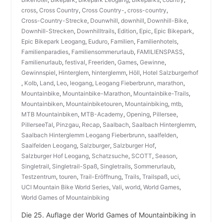
cross
,
Cross Country
,
Cross Country-
,
cross-country
,
Cross-Country-Strecke
,
Dounwhill
,
downhill
,
Downhill-Bike
,
Downhill-Strecken
,
Downhilltrails
,
Edition
,
Epic
,
Epic Bikepark
,
Epic Bikepark Leogang
,
Euduro
,
Familien
,
Familienhotels
,
Familienparadies
,
Familiensommerurlaub
,
FAMILIENSPASS
,
Familienurlaub
,
festival
,
Freeriden
,
Games
,
Gewinne
,
Gewinnspiel
,
Hinterglem
,
hinterglemm
,
Höll
,
Hotel Salzburgerhof
,
Kolb
,
Land
,
Leo
,
leogang
,
Leogang Fieberbrunn
,
marathon
,
Mountainbike
,
Mountainbike-Marathon
,
Mountainbike-Trails
,
Mountainbiken
,
Mountainbiketouren
,
Mountainbiking
,
mtb
,
MTB Mountainbiken
,
MTB-Academy
,
Opening
,
Pillersee
,
PillerseeTal
,
Pinzgau
,
Recap
,
Saalbach
,
Saalbach Hinterglemm
,
Saalbach Hinterglemm Leogang Fieberbrunn
,
saalfelden
,
Saalfelden Leogang
,
Salzburger
,
Salzburger Hof
,
Salzburger Hof Leogang
,
Schatzsuche
,
SCOTT
,
Season
,
Singletrail
,
Singletrail-Spaß
,
Singletrails
,
Sommerurlaub
,
Testzentrum
,
touren
,
Trail-Eröffnung
,
Trails
,
Trailspaß
,
uci
,
UCI Mountain Bike World Series
,
Vali
,
world
,
World Games
,
World Games of Mountainbiking
Die 25. Auflage der World Games of Mountainbiking in