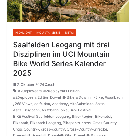
HIGHLIGHT
MOUNTAINBIKE
NEWS
Saalfelden Leogang mit drei
Disziplinen im UCI Mountain
Bike World Series Kalender
2025
2. Oktober 2024
rsch
#20epicyears
,
#20epicyears Edition
,
#20epicyears Edition Downhill-Bike
,
#Downhill-Bike
,
#saalbach
,
268 Views
,
aalfelden
,
Academy
,
AlteSchmiede
,
Asitz
,
Asitz-Bergbahn
,
Asitzbahn
,
bike
,
Bike Festival
,
BIKE Festival Saalfelden Leogang
,
Bike-Region
,
Bikehotel
,
Bikepark
,
Bikepark Leogang
,
Bikeparks
,
cross
,
Cross Country
,
Cross Country-
,
cross-country
,
Cross-Country-Strecke
,
Dounwhill
,
downhill
,
Downhill-Bike
,
Downhill-Strecken
,