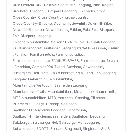
Bike Festival
,
BIKE Festival Saalfelden Leogang
,
Bike-Region
,
Bikehotel
,
Bikepark
,
Bikepark Leogang
,
Bikeparks
,
cross
,
Cross Country
,
Cross Country-
,
cross-country
,
Cross-Country-Strecke
,
Dounwhill
,
downhill
,
Downhill-Bike
,
Downhill-Strecken
,
Downhilltrails
,
Edition
,
Epic
,
Epic Bikepark
,
Epic Bikepark Leogang
,
Epische Mountainbike-Saison 2024 im Epic Bikepark Leogang
,
Es ist angerichtet: Saalfelden Leogang startet Bikesaison
,
Euduro
,
Familien
,
Familienhotels
,
Familienparadies
,
Familiensommerurlaub
,
FAMILIENSPASS
,
Familienurlaub
,
festival
,
Freeriden
,
Gambler 900 Tuned
,
Gewinne
,
Gewinnspiel
,
Hinterglem
,
Höll
,
Hotel Salzburgerhof
,
Kolb
,
Land
,
Leo
,
leogang
,
Leogang Fieberbrunn
,
Mountainbike
,
Mountainbike Weltcup in Saalfelden Leogang
,
Mountainbike-Trails
,
Mountainbiken
,
Mountainbiketouren
,
mtb
,
MTB Mountainbiken
,
MTB-Academy
,
Opening
,
Pillersee
,
PillerseeTal
,
Pinzgau
,
Recap
,
Saalbach
,
Saalbach Hinterglemm Leogang Fieberbrunn
,
Saalbach-Hinterglemm
,
saalfelden
,
Saalfelden Leogang
,
Salzburger
,
Salzburger Hof
,
Salzburger Hof Leogang
,
Schatzsuche
,
SCOTT
,
Season
,
Singletrail
,
Singletrail-Spaß
,