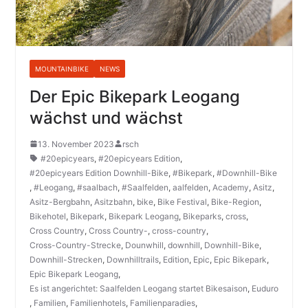
MOUNTAINBIKE
NEWS
Der Epic Bikepark Leogang
wächst und wächst
13. November 2023
rsch
#20epicyears
,
#20epicyears Edition
,
#20epicyears Edition Downhill-Bike
,
#Bikepark
,
#Downhill-Bike
,
#Leogang
,
#saalbach
,
#Saalfelden
,
aalfelden
,
Academy
,
Asitz
,
Asitz-Bergbahn
,
Asitzbahn
,
bike
,
Bike Festival
,
Bike-Region
,
Bikehotel
,
Bikepark
,
Bikepark Leogang
,
Bikeparks
,
cross
,
Cross Country
,
Cross Country-
,
cross-country
,
Cross-Country-Strecke
,
Dounwhill
,
downhill
,
Downhill-Bike
,
Downhill-Strecken
,
Downhilltrails
,
Edition
,
Epic
,
Epic Bikepark
,
Epic Bikepark Leogang
,
Es ist angerichtet: Saalfelden Leogang startet Bikesaison
,
Euduro
,
Familien
,
Familienhotels
,
Familienparadies
,