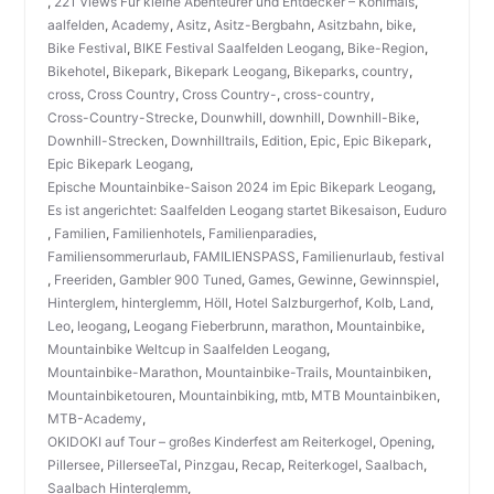
,
221 Views Für kleine Abenteurer und Entdecker – Kohlmais
,
aalfelden
,
Academy
,
Asitz
,
Asitz-Bergbahn
,
Asitzbahn
,
bike
,
Bike Festival
,
BIKE Festival Saalfelden Leogang
,
Bike-Region
,
Bikehotel
,
Bikepark
,
Bikepark Leogang
,
Bikeparks
,
country
,
cross
,
Cross Country
,
Cross Country-
,
cross-country
,
Cross-Country-Strecke
,
Dounwhill
,
downhill
,
Downhill-Bike
,
Downhill-Strecken
,
Downhilltrails
,
Edition
,
Epic
,
Epic Bikepark
,
Epic Bikepark Leogang
,
Epische Mountainbike-Saison 2024 im Epic Bikepark Leogang
,
Es ist angerichtet: Saalfelden Leogang startet Bikesaison
,
Euduro
,
Familien
,
Familienhotels
,
Familienparadies
,
Familiensommerurlaub
,
FAMILIENSPASS
,
Familienurlaub
,
festival
,
Freeriden
,
Gambler 900 Tuned
,
Games
,
Gewinne
,
Gewinnspiel
,
Hinterglem
,
hinterglemm
,
Höll
,
Hotel Salzburgerhof
,
Kolb
,
Land
,
Leo
,
leogang
,
Leogang Fieberbrunn
,
marathon
,
Mountainbike
,
Mountainbike Weltcup in Saalfelden Leogang
,
Mountainbike-Marathon
,
Mountainbike-Trails
,
Mountainbiken
,
Mountainbiketouren
,
Mountainbiking
,
mtb
,
MTB Mountainbiken
,
MTB-Academy
,
OKIDOKI auf Tour – großes Kinderfest am Reiterkogel
,
Opening
,
Pillersee
,
PillerseeTal
,
Pinzgau
,
Recap
,
Reiterkogel
,
Saalbach
,
Saalbach Hinterglemm
,