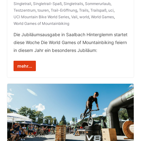
Singletrail
,
Singletrail-Spaß
,
Singletrails
,
Sommerurlaub
,
Testzentrum
,
touren
,
Trail-Eröffnung
,
Trails
,
Trailspaß
,
uci
,
UCI Mountain Bike World Series
,
Vali
,
world
,
World Games
,
World Games of Mountainbiking
Die Jubiläumsausgabe in Saalbach Hinterglemm startet
diese Woche Die World Games of Mountainbiking feiern
in diesem Jahr ein besonderes Jubiläum:
mehr...