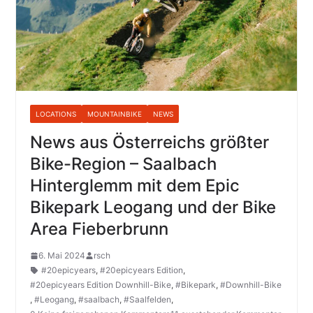
LOCATIONS
MOUNTAINBIKE
NEWS
News aus Österreichs größter
Bike-Region – Saalbach
Hinterglemm mit dem Epic
Bikepark Leogang und der Bike
Area Fieberbrunn
6. Mai 2024
rsch
#20epicyears
,
#20epicyears Edition
,
#20epicyears Edition Downhill-Bike
,
#Bikepark
,
#Downhill-Bike
,
#Leogang
,
#saalbach
,
#Saalfelden
,