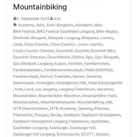
Mountainbiking
2. September 2024
rsch
Academy
,
Asitz
,
Asitz-Bergbahn
,
Asitzbahn
,
bike
,
Bike Festival
,
BIKE Festival Saalfelden Leogang
,
Bike-Region
,
Bikehotel
,
Bikepark
,
Bikepark Leogang
,
Bikeparks
,
country
,
cross
,
Cross Country
,
Cross Country-
,
cross-country
,
Cross-Country-Strecke
,
Dounwhill
,
downhill
,
Downhill-Bike
,
Downhill-Strecken
,
Downhilltrails
,
Edition
,
Epic
,
Epic Bikepark
,
Epic Bikepark Leogang
,
Euduro
,
Familien
,
Familienhotels
,
Familienparadies
,
Familiensommerurlaub
,
FAMILIENSPASS
,
Familienurlaub
,
festival
,
Freeriden
,
Games
,
Gewinne
,
Gewinnspiel
,
Hinterglem
,
hinterglemm
,
Höll
,
Hotel Salzburgerhof
,
Kolb
,
Land
,
Leo
,
leogang
,
Leogang Fieberbrunn
,
marathon
,
Mountainbike
,
Mountainbike-Marathon
,
Mountainbike-Trails
,
Mountainbiken
,
Mountainbiketouren
,
Mountainbiking
,
mtb
,
MTB Mountainbiken
,
MTB-Academy
,
Opening
,
Pillersee
,
PillerseeTal
,
Pinzgau
,
Recap
,
Saalbach
,
Saalbach Hinterglemm
,
Saalbach Hinterglemm Leogang Fieberbrunn
,
saalfelden
,
Saalfelden Leogang
,
Salzburger
,
Salzburger Hof
,
Salzburger Hof Leogang
,
Schatzsuche
,
SCOTT
,
Season
,