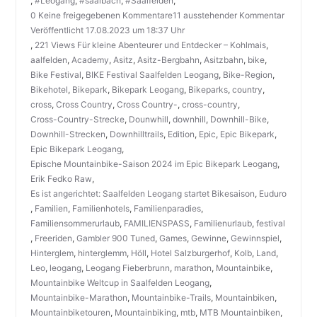
,
#Leogang
,
#saalbach
,
#Saalfelden
,
0 Keine freigegebenen Kommentare11 ausstehender Kommentar
Veröffentlicht 17.08.2023 um 18:37 Uhr
,
221 Views Für kleine Abenteurer und Entdecker – Kohlmais
,
aalfelden
,
Academy
,
Asitz
,
Asitz-Bergbahn
,
Asitzbahn
,
bike
,
Bike Festival
,
BIKE Festival Saalfelden Leogang
,
Bike-Region
,
Bikehotel
,
Bikepark
,
Bikepark Leogang
,
Bikeparks
,
country
,
cross
,
Cross Country
,
Cross Country-
,
cross-country
,
Cross-Country-Strecke
,
Dounwhill
,
downhill
,
Downhill-Bike
,
Downhill-Strecken
,
Downhilltrails
,
Edition
,
Epic
,
Epic Bikepark
,
Epic Bikepark Leogang
,
Epische Mountainbike-Saison 2024 im Epic Bikepark Leogang
,
Erik Fedko Raw
,
Es ist angerichtet: Saalfelden Leogang startet Bikesaison
,
Euduro
,
Familien
,
Familienhotels
,
Familienparadies
,
Familiensommerurlaub
,
FAMILIENSPASS
,
Familienurlaub
,
festival
,
Freeriden
,
Gambler 900 Tuned
,
Games
,
Gewinne
,
Gewinnspiel
,
Hinterglem
,
hinterglemm
,
Höll
,
Hotel Salzburgerhof
,
Kolb
,
Land
,
Leo
,
leogang
,
Leogang Fieberbrunn
,
marathon
,
Mountainbike
,
Mountainbike Weltcup in Saalfelden Leogang
,
Mountainbike-Marathon
,
Mountainbike-Trails
,
Mountainbiken
,
Mountainbiketouren
,
Mountainbiking
,
mtb
,
MTB Mountainbiken
,