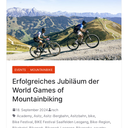
EVENTS
MOUNTAINBIKE
Erfolgreiches Jubiläum der
World Games of
Mountainbiking
18. September 2024
rsch
Academy
,
Asitz
,
Asitz-Bergbahn
,
Asitzbahn
,
bike
,
Bike Festival
,
BIKE Festival Saalfelden Leogang
,
Bike-Region
,
Bikehotel
,
Bikepark
,
Bikepark Leogang
,
Bikeparks
,
country
,