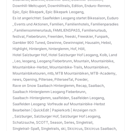
Downhill-Weltcuport
,
Downhilltrails
,
Edition
,
Enduro-Rennen
,
Epic
,
Epic Bikepark
,
Epic Bikepark Leogang
,
Es ist angerichtet: Saalfelden Leogang startet Bikesaison
,
Euduro
,
Events und Aktionen
,
Familien
,
Familienhotels
,
Familienparadies
,
Familiensommerurlaub
,
FAMILIENSPASS
,
Familienurlaub
,
festival
,
Fieberbrunn
,
Freeriden
,
freeski
,
Freeskier
,
Funpark
,
Gambler 900 Tuned
,
Gewinne
,
Gewinnspiel
,
Hausalm
,
Hebst
,
Highlight
,
Hinterglem
,
hinterglemm
,
Hof
,
Höll
,
Hotel Salzburger Hof
,
Hotel Salzburger Hof Leogang
,
Kolb
,
Land
,
Leo
,
leogang
,
Leogang Fieberbrunn
,
Mountain
,
Mountainbike
,
Mountainbike-Herbst
,
Mountainbike-Trails
,
Mountainbiken
,
Mountainbiketouren
,
mtb
,
MTB Mountainbiken
,
MTB-Academy
,
news
,
Opening
,
Pillersee
,
PillerseeTal
,
Powder
,
Rave on Snow Saalbach Hinterglemm
,
Recap
,
Saalbach
,
Saalbach Hinterglemm Leogang Fieberbrunn
,
Saalbach-Hinterglemm
,
saalfelden
,
Saalfelden Leogang
,
Saalfelden Leogang: Vorfreude auf Mountainbike-Herbst
Bearbeiten | QuickEdit | Papierkorb | Anzeigen rsch
,
Salzburger
,
Salzburger Hof
,
Salzburger Hof Leogang
,
Schatzsuche
,
SCOTT
,
Season
,
Series
,
Singletrail
,
Singletrail-Spaß
,
Singletrails
,
ski
,
Skicircus
,
Skicircus Saalbach
,