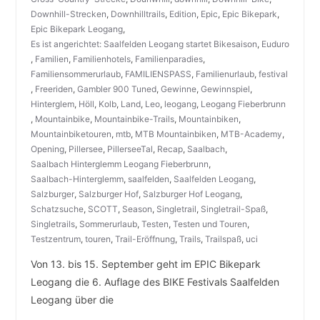
Downhill-Strecken
,
Downhilltrails
,
Edition
,
Epic
,
Epic Bikepark
,
Epic Bikepark Leogang
,
Es ist angerichtet: Saalfelden Leogang startet Bikesaison
,
Euduro
,
Familien
,
Familienhotels
,
Familienparadies
,
Familiensommerurlaub
,
FAMILIENSPASS
,
Familienurlaub
,
festival
,
Freeriden
,
Gambler 900 Tuned
,
Gewinne
,
Gewinnspiel
,
Hinterglem
,
Höll
,
Kolb
,
Land
,
Leo
,
leogang
,
Leogang Fieberbrunn
,
Mountainbike
,
Mountainbike-Trails
,
Mountainbiken
,
Mountainbiketouren
,
mtb
,
MTB Mountainbiken
,
MTB-Academy
,
Opening
,
Pillersee
,
PillerseeTal
,
Recap
,
Saalbach
,
Saalbach Hinterglemm Leogang Fieberbrunn
,
Saalbach-Hinterglemm
,
saalfelden
,
Saalfelden Leogang
,
Salzburger
,
Salzburger Hof
,
Salzburger Hof Leogang
,
Schatzsuche
,
SCOTT
,
Season
,
Singletrail
,
Singletrail-Spaß
,
Singletrails
,
Sommerurlaub
,
Testen
,
Testen und Touren
,
Testzentrum
,
touren
,
Trail-Eröffnung
,
Trails
,
Trailspaß
,
uci
Von 13. bis 15. September geht im EPIC Bikepark
Leogang die 6. Auflage des BIKE Festivals Saalfelden
Leogang über die