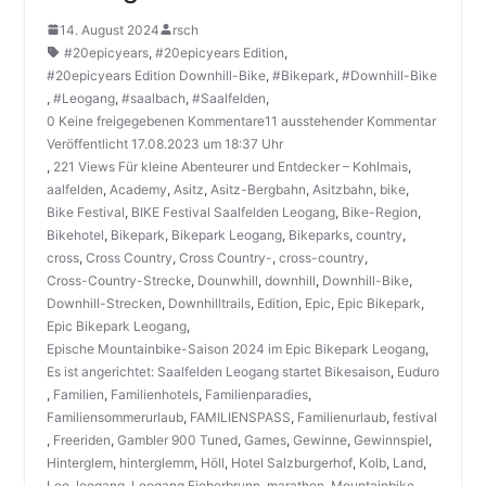
14. August 2024
rsch
#20epicyears
,
#20epicyears Edition
,
#20epicyears Edition Downhill-Bike
,
#Bikepark
,
#Downhill-Bike
,
#Leogang
,
#saalbach
,
#Saalfelden
,
0 Keine freigegebenen Kommentare11 ausstehender Kommentar
Veröffentlicht 17.08.2023 um 18:37 Uhr
,
221 Views Für kleine Abenteurer und Entdecker – Kohlmais
,
aalfelden
,
Academy
,
Asitz
,
Asitz-Bergbahn
,
Asitzbahn
,
bike
,
Bike Festival
,
BIKE Festival Saalfelden Leogang
,
Bike-Region
,
Bikehotel
,
Bikepark
,
Bikepark Leogang
,
Bikeparks
,
country
,
cross
,
Cross Country
,
Cross Country-
,
cross-country
,
Cross-Country-Strecke
,
Dounwhill
,
downhill
,
Downhill-Bike
,
Downhill-Strecken
,
Downhilltrails
,
Edition
,
Epic
,
Epic Bikepark
,
Epic Bikepark Leogang
,
Epische Mountainbike-Saison 2024 im Epic Bikepark Leogang
,
Es ist angerichtet: Saalfelden Leogang startet Bikesaison
,
Euduro
,
Familien
,
Familienhotels
,
Familienparadies
,
Familiensommerurlaub
,
FAMILIENSPASS
,
Familienurlaub
,
festival
,
Freeriden
,
Gambler 900 Tuned
,
Games
,
Gewinne
,
Gewinnspiel
,
Hinterglem
,
hinterglemm
,
Höll
,
Hotel Salzburgerhof
,
Kolb
,
Land
,
Leo
,
leogang
,
Leogang Fieberbrunn
,
marathon
,
Mountainbike
,