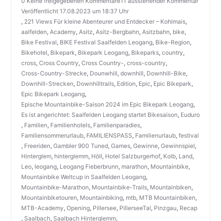
0 Keine freigegebenen Kommentare11 ausstehender Kommentar
Veröffentlicht 17.08.2023 um 18:37 Uhr
,
221 Views Für kleine Abenteurer und Entdecker – Kohlmais
,
aalfelden
,
Academy
,
Asitz
,
Asitz-Bergbahn
,
Asitzbahn
,
bike
,
Bike Festival
,
BIKE Festival Saalfelden Leogang
,
Bike-Region
,
Bikehotel
,
Bikepark
,
Bikepark Leogang
,
Bikeparks
,
country
,
cross
,
Cross Country
,
Cross Country-
,
cross-country
,
Cross-Country-Strecke
,
Dounwhill
,
downhill
,
Downhill-Bike
,
Downhill-Strecken
,
Downhilltrails
,
Edition
,
Epic
,
Epic Bikepark
,
Epic Bikepark Leogang
,
Epische Mountainbike-Saison 2024 im Epic Bikepark Leogang
,
Es ist angerichtet: Saalfelden Leogang startet Bikesaison
,
Euduro
,
Familien
,
Familienhotels
,
Familienparadies
,
Familiensommerurlaub
,
FAMILIENSPASS
,
Familienurlaub
,
festival
,
Freeriden
,
Gambler 900 Tuned
,
Games
,
Gewinne
,
Gewinnspiel
,
Hinterglem
,
hinterglemm
,
Höll
,
Hotel Salzburgerhof
,
Kolb
,
Land
,
Leo
,
leogang
,
Leogang Fieberbrunn
,
marathon
,
Mountainbike
,
Mountainbike Weltcup in Saalfelden Leogang
,
Mountainbike-Marathon
,
Mountainbike-Trails
,
Mountainbiken
,
Mountainbiketouren
,
Mountainbiking
,
mtb
,
MTB Mountainbiken
,
MTB-Academy
,
Opening
,
Pillersee
,
PillerseeTal
,
Pinzgau
,
Recap
,
Saalbach
,
Saalbach Hinterglemm
,