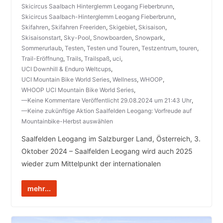
Skicircus Saalbach Hinterglemm Leogang Fieberbrunn
,
Skicircus Saalbach-Hinterglemm Leogang Fieberbrunn
,
Skifahren
,
Skifahren Freeriden
,
Skigebiet
,
Skisaison
,
Skisaisonstart
,
Sky-Pool
,
Snowboarden
,
Snowpark
,
Sommerurlaub
,
Testen
,
Testen und Touren
,
Testzentrum
,
touren
,
Trail-Eröffnung
,
Trails
,
Trailspaß
,
uci
,
UCI Downhill & Enduro Weltcups
,
UCI Mountain Bike World Series
,
Wellness
,
WHOOP
,
WHOOP UCI Mountain Bike World Series
,
—Keine Kommentare Veröffentlicht 29.08.2024 um 21:43 Uhr
,
—Keine zukünftige Aktion Saalfelden Leogang: Vorfreude auf
Mountainbike-Herbst auswählen
Saalfelden Leogang im Salzburger Land, Österreich, 3.
Oktober 2024 – Saalfelden Leogang wird auch 2025
wieder zum Mittelpunkt der internationalen
mehr...