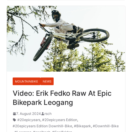
MOUNTAINBIKE
NEWS
Video: Erik Fedko Raw At Epic
Bikepark Leogang
7. August 2024
rsch
#20epicyears
,
#20epicyears Edition
,
#20epicyears Edition Downhill-Bike
,
#Bikepark
,
#Downhill-Bike