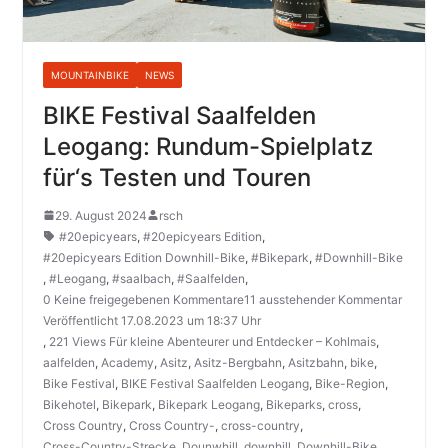
MOUNTAINBIKE
NEWS
BIKE Festival Saalfelden
Leogang: Rundum-Spielplatz
für‘s Testen und Touren
29. August 2024
rsch
#20epicyears
,
#20epicyears Edition
,
#20epicyears Edition Downhill-Bike
,
#Bikepark
,
#Downhill-Bike
,
#Leogang
,
#saalbach
,
#Saalfelden
,
0 Keine freigegebenen Kommentare11 ausstehender Kommentar
Veröffentlicht 17.08.2023 um 18:37 Uhr
,
221 Views Für kleine Abenteurer und Entdecker – Kohlmais
,
aalfelden
,
Academy
,
Asitz
,
Asitz-Bergbahn
,
Asitzbahn
,
bike
,
Bike Festival
,
BIKE Festival Saalfelden Leogang
,
Bike-Region
,
Bikehotel
,
Bikepark
,
Bikepark Leogang
,
Bikeparks
,
cross
,
Cross Country
,
Cross Country-
,
cross-country
,
Cross-Country-Strecke
,
Dounwhill
,
downhill
,
Downhill-Bike
,