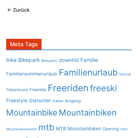
← Zurück
Meta Tags
bike
Bikepark
Familie
downhill
Bikeparks
Familienurlaub
Familiensommerurlaub
festival
Freeriden
freeski
Freeride
Fieberbrunn
Freestyle
Gletscher
leogang
Italien
Mountainbike
Mountainbiken
mtb
MTB Mountainbiken
Opening
Mountainbiketouren
Park