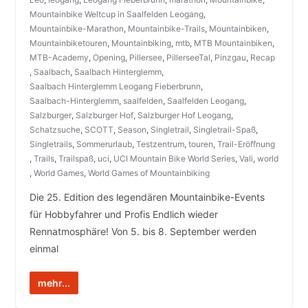
Mountainbike Weltcup in Saalfelden Leogang
,
Mountainbike-Marathon
,
Mountainbike-Trails
,
Mountainbiken
,
Mountainbiketouren
,
Mountainbiking
,
mtb
,
MTB Mountainbiken
,
MTB-Academy
,
Opening
,
Pillersee
,
PillerseeTal
,
Pinzgau
,
Recap
,
Saalbach
,
Saalbach Hinterglemm
,
Saalbach Hinterglemm Leogang Fieberbrunn
,
Saalbach-Hinterglemm
,
saalfelden
,
Saalfelden Leogang
,
Salzburger
,
Salzburger Hof
,
Salzburger Hof Leogang
,
Schatzsuche
,
SCOTT
,
Season
,
Singletrail
,
Singletrail-Spaß
,
Singletrails
,
Sommerurlaub
,
Testzentrum
,
touren
,
Trail-Eröffnung
,
Trails
,
Trailspaß
,
uci
,
UCI Mountain Bike World Series
,
Vali
,
world
,
World Games
,
World Games of Mountainbiking
Die 25. Edition des legendären Mountainbike-Events
für Hobbyfahrer und Profis Endlich wieder
Rennatmosphäre! Von 5. bis 8. September werden
einmal
mehr...