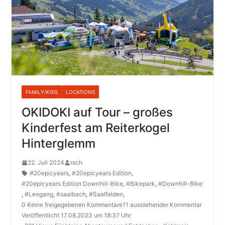
FAMILY/KIDS
LOCATIONS
OKIDOKI auf Tour – großes
Kinderfest am Reiterkogel
Hinterglemm
22. Juli 2024
rsch
#20epicyears
,
#20epicyears Edition
,
#20epicyears Edition Downhill-Bike
,
#Bikepark
,
#Downhill-Bike
,
#Leogang
,
#saalbach
,
#Saalfelden
,
0 Keine freigegebenen Kommentare11 ausstehender Kommentar
Veröffentlicht 17.08.2023 um 18:37 Uhr