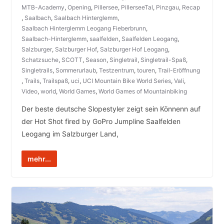
MTB-Academy
,
Opening
,
Pillersee
,
PillerseeTal
,
Pinzgau
,
Recap
,
Saalbach
,
Saalbach Hinterglemm
,
Saalbach Hinterglemm Leogang Fieberbrunn
,
Saalbach-Hinterglemm
,
saalfelden
,
Saalfelden Leogang
,
Salzburger
,
Salzburger Hof
,
Salzburger Hof Leogang
,
Schatzsuche
,
SCOTT
,
Season
,
Singletrail
,
Singletrail-Spaß
,
Singletrails
,
Sommerurlaub
,
Testzentrum
,
touren
,
Trail-Eröffnung
,
Trails
,
Trailspaß
,
uci
,
UCI Mountain Bike World Series
,
Vali
,
Video
,
world
,
World Games
,
World Games of Mountainbiking
Der beste deutsche Slopestyler zeigt sein Könnenn auf
der Hot Shot fired by GoPro Jumpline Saalfelden
Leogang im Salzburger Land,
mehr...