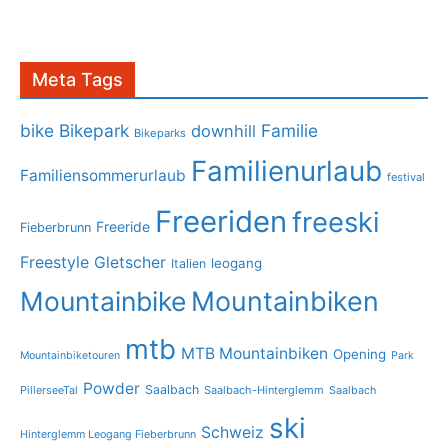
Meta Tags
bike
Bikepark
Familie
downhill
Bikeparks
Familienurlaub
Familiensommerurlaub
festival
Freeriden
freeski
Freeride
Fieberbrunn
Freestyle
Gletscher
leogang
Italien
Mountainbike
Mountainbiken
mtb
MTB Mountainbiken
Opening
Mountainbiketouren
Park
Powder
Saalbach
PillerseeTal
Saalbach-Hinterglemm
Saalbach
ski
Schweiz
Hinterglemm Leogang Fieberbrunn