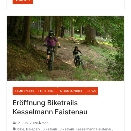
FAMILY/KIDS
LOCATIONS
MOUNTAINBIKE
NEWS
Eröffnung Biketrails
Kesselmann Faistenau
12. Juni 2026
rsch
bike
,
Bikepark
,
Biketrails
,
Biketrails Kesselmann Faistenau
,