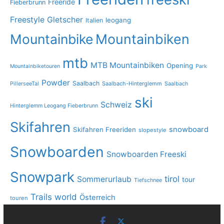
Freeride
Fieberbrunn
Freestyle
Gletscher
leogang
Italien
Mountainbike
Mountainbiken
mtb
MTB Mountainbiken
Opening
Mountainbiketouren
Park
Powder
Saalbach
PillerseeTal
Saalbach-Hinterglemm
Saalbach
ski
Schweiz
Hinterglemm Leogang Fieberbrunn
Skifahren
snowboard
Skifahren Freeriden
slopestyle
Snowboarden
Snowboarden Freeski
Snowpark
tirol
Sommerurlaub
tour
Tiefschnee
Trails
world
Österreich
touren