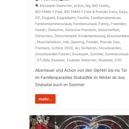
#Stubaier Gletscher
,
action
,
big
,
BIG Family
,
BIG FAMILY Park
,
BIG FAMILY Park & Powder Days
,
Days
,
DC
,
Eisgraht
,
Eisgratbahn
,
Familie
,
Familienabenteuer
,
Familiensommerurlaub
,
Familienurlaub
,
Family
,
Freeriden
,
freeski
,
Gletscher
,
Gletscher Premiere
,
Gletscherfest
,
Gletschers
,
Gletscherwelt
,
Kinderbetreuung
,
Mountainbike
,
Mountainbiken
,
mtb
,
Opening
,
Powder
,
Powder Day
,
Premiere
,
Schlick 2000
,
ski
,
Skifahren
,
Snowboarden
,
Snowboarden Freeski
,
Snowpark
,
Sommer
,
Sommerurlaub
,
STUBAI
,
Stubaier
,
Stubaier Gletscher
,
Stubaital
,
ZOO
Abenteuer und Action von den Gipfeln bis ins Tal
im Familienparadies StubaiWie im Winter ist das
Stubaital auch im Sommer
mehr...