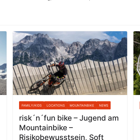
FAMILY/KIDS
LOCATIONS
MOUNTAINBIKE
NEWS
risk´n´fun bike – Jugend am
Mountainbike –
Risikobewusstsein, Soft