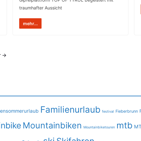
traumhafter Aussicht
mehr...
r →
Familienurlaub
iensommerurlaub
Fieberbrunn
festival
mtb
nbike
Mountainbiken
MT
Mountainbiketouren