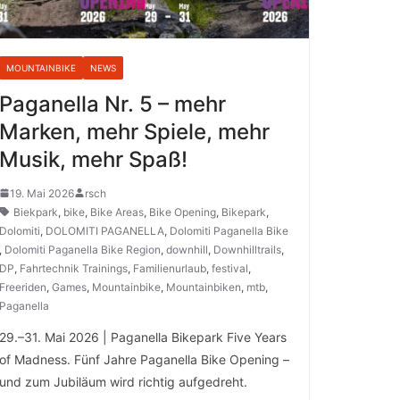
MOUNTAINBIKE
NEWS
Paganella Nr. 5 – mehr
Marken, mehr Spiele, mehr
Musik, mehr Spaß!
19. Mai 2026
rsch
Biekpark
,
bike
,
Bike Areas
,
Bike Opening
,
Bikepark
,
Dolomiti
,
DOLOMITI PAGANELLA
,
Dolomiti Paganella Bike
,
Dolomiti Paganella Bike Region
,
downhill
,
Downhilltrails
,
DP
,
Fahrtechnik Trainings
,
Familienurlaub
,
festival
,
Freeriden
,
Games
,
Mountainbike
,
Mountainbiken
,
mtb
,
Paganella
29.–31. Mai 2026 | Paganella Bikepark Five Years
of Madness. Fünf Jahre Paganella Bike Opening –
und zum Jubiläum wird richtig aufgedreht.