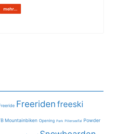
mehr...
Freeriden
freeski
Freeride
B Mountainbiken
Powder
Opening
PillerseeTal
Park