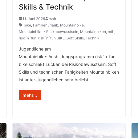
Skills & Technik
11. Juni 2026
rsch
bike
,
Familienurlaub
,
Mountainbike
,
Mountainbike - Risikobewusstsein
,
Mountainbiken
,
mtb
,
risk´n´fun
,
risk´n´fun BIKE
,
Soft Skills
,
Technik
Jugendliche am
Mountainbike: Ausbildungsprogramm risk´n´fun
bike schließt Lücken bei Risikobewusstsein, Soft
Skills und technischen Fähigkeiten Mountainbiken
ist unter Jugendlichen sehr beliebt,
mehr...