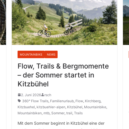
MOUNTAINBIKE
NEWS
Flow, Trails & Bergmomente
– der Sommer startet in
Kitzbühel
2. Juni 2026
rsch
360° Flow Trails
,
Familienurlaub
,
Flow
,
Kirchberg
,
Kitzbuehel
,
kitzbuehler-alpen
,
Kitzbühel
,
Mountainbike
,
Mountainbiken
,
mtb
,
Sommer
,
trail
,
Trails
Mit dem Sommer beginnt in Kitzbühel eine der