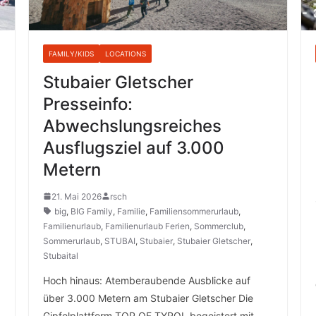
FAMILY/KIDS
LOCATIONS
Stubaier Gletscher
Presseinfo:
Abwechslungsreiches
Ausflugsziel auf 3.000
Metern
21. Mai 2026
rsch
big
,
BIG Family
,
Familie
,
Familiensommerurlaub
,
Familienurlaub
,
Familienurlaub Ferien
,
Sommerclub
,
Sommerurlaub
,
STUBAI
,
Stubaier
,
Stubaier Gletscher
,
Stubaital
Hoch hinaus: Atemberaubende Ausblicke auf
über 3.000 Metern am Stubaier Gletscher Die
Gipfelplattform TOP OF TYROL begeistert mit