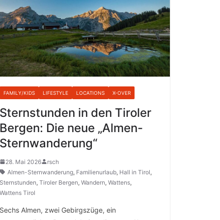
FAMILY/KIDS
LIFESTYLE
LOCATIONS
X-OVER
Sternstunden in den Tiroler
Bergen: Die neue „Almen-
Sternwanderung“
28. Mai 2026
rsch
Almen-Sternwanderung
,
Familienurlaub
,
Hall in Tirol
,
Sternstunden
,
Tiroler Bergen
,
Wandern
,
Wattens
,
Wattens Tirol
Sechs Almen, zwei Gebirgszüge, ein