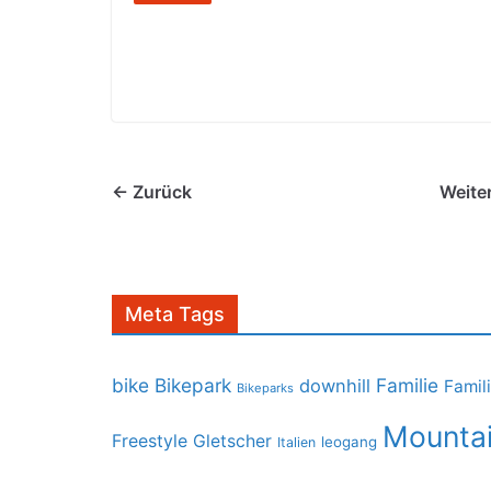
← Zurück
Weite
Meta Tags
bike
Bikepark
Familie
downhill
Famil
Bikeparks
Mountai
Freestyle
Gletscher
leogang
Italien