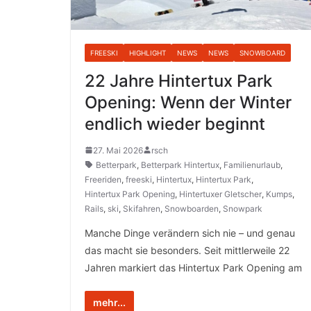
FREESKI
HIGHLIGHT
NEWS
NEWS
SNOWBOARD
22 Jahre Hintertux Park
Opening: Wenn der Winter
endlich wieder beginnt
27. Mai 2026
rsch
Betterpark
,
Betterpark Hintertux
,
Familienurlaub
,
Freeriden
,
freeski
,
Hintertux
,
Hintertux Park
,
Hintertux Park Opening
,
Hintertuxer Gletscher
,
Kumps
,
Rails
,
ski
,
Skifahren
,
Snowboarden
,
Snowpark
Manche Dinge verändern sich nie – und genau
das macht sie besonders. Seit mittlerweile 22
Jahren markiert das Hintertux Park Opening am
mehr...