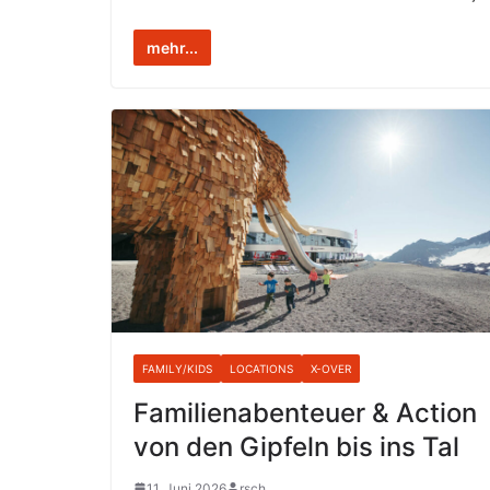
mehr...
FAMILY/KIDS
LOCATIONS
X-OVER
Familienabenteuer & Action
von den Gipfeln bis ins Tal
11. Juni 2026
rsch