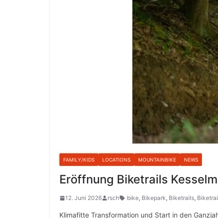
FAMILY/KIDS
LOCATIONS
MOUNTAINBIKE
NEWS
Eröffnung Biketrails Kessel
12. Juni 2026
rsch
bike
,
Bikepark
,
Biketrails
,
Biketra
Klimafitte Transformation und Start in den Ganzj