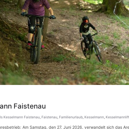
mann Faistenau
ils Kesselmann Faistenau
,
Faistenau
,
Familienurlaub
,
Kesselmann
,
Kesselmannlif
ahresbetrieb: Am Samstag, den 27. Juni 2026, verwandelt sich das Ar