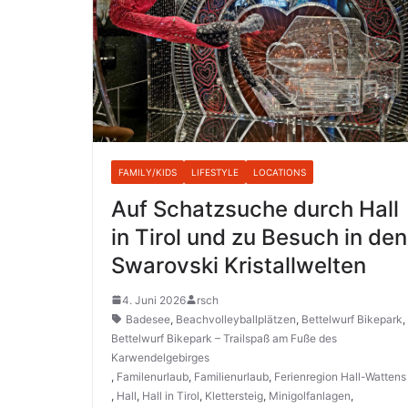
FAMILY/KIDS
LIFESTYLE
LOCATIONS
Auf Schatzsuche durch Hall
in Tirol und zu Besuch in den
Swarovski Kristallwelten
4. Juni 2026
rsch
Badesee
,
Beachvolleyballplätzen
,
Bettelwurf Bikepark
,
Bettelwurf Bikepark – Trailspaß am Fuße des
Karwendelgebirges
,
Familenurlaub
,
Familienurlaub
,
Ferienregion Hall-Wattens
,
Hall
,
Hall in Tirol
,
Klettersteig
,
Minigolfanlagen
,