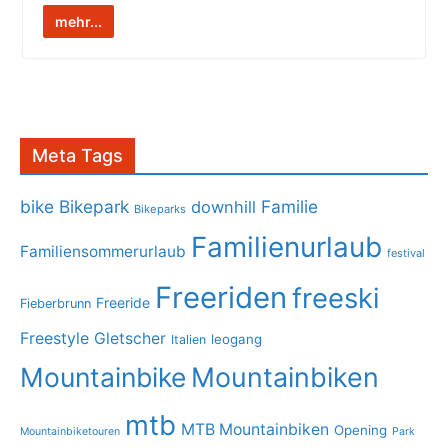
mehr...
Meta Tags
bike
Bikepark
Familie
downhill
Bikeparks
Familienurlaub
Familiensommerurlaub
festival
Freeriden
freeski
Freeride
Fieberbrunn
Freestyle
Gletscher
leogang
Italien
Mountainbike
Mountainbiken
mtb
MTB Mountainbiken
Opening
Mountainbiketouren
Park