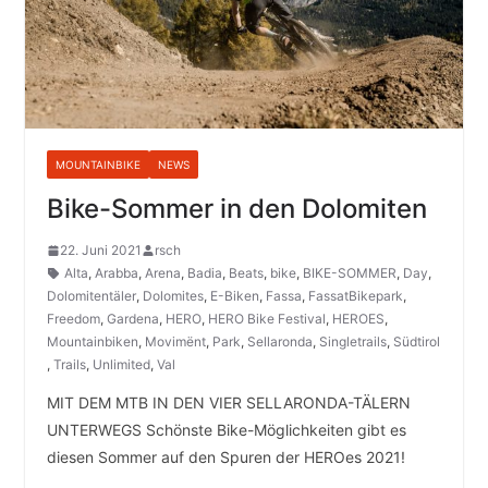
MOUNTAINBIKE
NEWS
Bike-Sommer in den Dolomiten
22. Juni 2021
rsch
Alta
,
Arabba
,
Arena
,
Badia
,
Beats
,
bike
,
BIKE-SOMMER
,
Day
,
Dolomitentäler
,
Dolomites
,
E-Biken
,
Fassa
,
FassatBikepark
,
Freedom
,
Gardena
,
HERO
,
HERO Bike Festival
,
HEROES
,
Mountainbiken
,
Movimënt
,
Park
,
Sellaronda
,
Singletrails
,
Südtirol
,
Trails
,
Unlimited
,
Val
MIT DEM MTB IN DEN VIER SELLARONDA-TÄLERN
UNTERWEGS Schönste Bike-Möglichkeiten gibt es
diesen Sommer auf den Spuren der HEROes 2021!