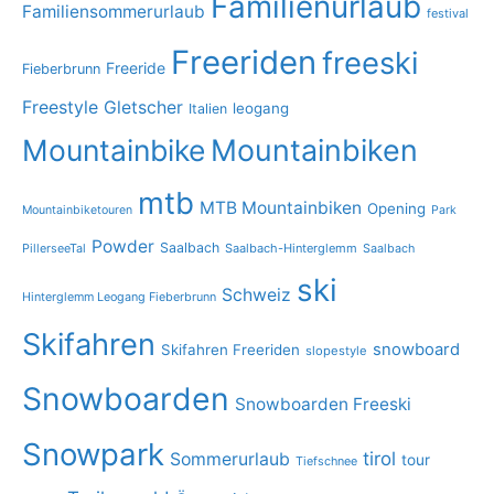
Familienurlaub
Familiensommerurlaub
festival
Freeriden
freeski
Freeride
Fieberbrunn
Freestyle
Gletscher
leogang
Italien
Mountainbike
Mountainbiken
mtb
MTB Mountainbiken
Opening
Mountainbiketouren
Park
Powder
Saalbach
PillerseeTal
Saalbach-Hinterglemm
Saalbach
ski
Schweiz
Hinterglemm Leogang Fieberbrunn
Skifahren
snowboard
Skifahren Freeriden
slopestyle
Snowboarden
Snowboarden Freeski
Snowpark
tirol
Sommerurlaub
tour
Tiefschnee