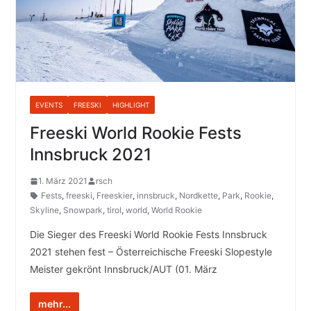
EVENTS
FREESKI
HIGHLIGHT
Freeski World Rookie Fests
Innsbruck 2021
1. März 2021
rsch
Fests
,
freeski
,
Freeskier
,
innsbruck
,
Nordkette
,
Park
,
Rookie
,
Skyline
,
Snowpark
,
tirol
,
world
,
World Rookie
Die Sieger des Freeski World Rookie Fests Innsbruck
2021 stehen fest – Österreichische Freeski Slopestyle
Meister gekrönt Innsbruck/AUT (01. März
mehr...