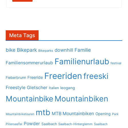
Meta Tags
bike
Bikepark
Familie
downhill
Bikeparks
Familienurlaub
Familiensommerurlaub
festival
Freeriden
freeski
Freeride
Fieberbrunn
Freestyle
Gletscher
leogang
Italien
Mountainbike
Mountainbiken
mtb
MTB Mountainbiken
Opening
Mountainbiketouren
Park
Powder
Saalbach
PillerseeTal
Saalbach-Hinterglemm
Saalbach