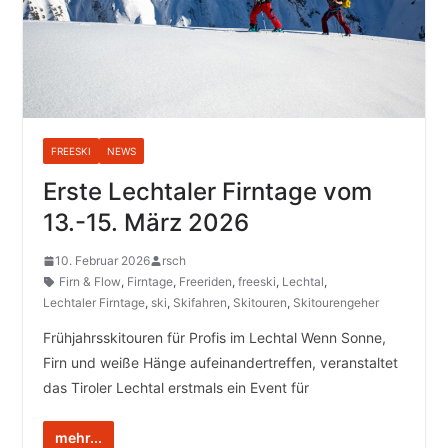
FREESKI
NEWS
Erste Lechtaler Firntage vom
13.-15. März 2026
10. Februar 2026
rsch
Firn & Flow
,
Firntage
,
Freeriden
,
freeski
,
Lechtal
,
Lechtaler Firntage
,
ski
,
Skifahren
,
Skitouren
,
Skitourengeher
Frühjahrsskitouren für Profis im Lechtal Wenn Sonne,
Firn und weiße Hänge aufeinandertreffen, veranstaltet
das Tiroler Lechtal erstmals ein Event für
mehr...