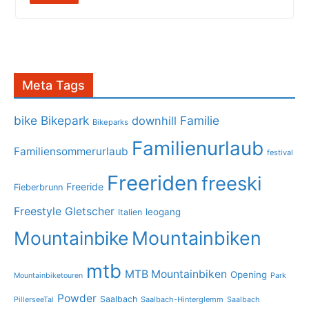
Meta Tags
bike
Bikepark
Familie
downhill
Bikeparks
Familienurlaub
Familiensommerurlaub
festival
Freeriden
freeski
Freeride
Fieberbrunn
Freestyle
Gletscher
leogang
Italien
Mountainbike
Mountainbiken
mtb
MTB Mountainbiken
Opening
Mountainbiketouren
Park
Powder
Saalbach
PillerseeTal
Saalbach-Hinterglemm
Saalbach