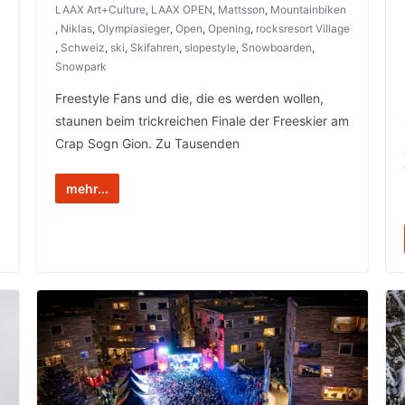
LAAX Art+Culture
,
LAAX OPEN
,
Mattsson
,
Mountainbiken
,
Niklas
,
Olympiasieger
,
Open
,
Opening
,
rocksresort Village
,
Schweiz
,
ski
,
Skifahren
,
slopestyle
,
Snowboarden
,
Snowpark
Freestyle Fans und die, die es werden wollen,
staunen beim trickreichen Finale der Freeskier am
Crap Sogn Gion. Zu Tausenden
mehr...