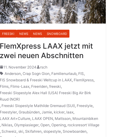
FREESKI
NEWS
NEWS
SNOWBOARD
FlemXpress LAAX jetzt mit
zwei neuen Abschnitten
11. November 2024
rsch
Anderson
,
Crap Sogn Gion
,
Familienurlaub
,
FIS
,
FIS Snowboard & Freeski Weltcup in LAAX
,
FlemXpress
,
Flims
,
Flims-Laax
,
Freeriden
,
freeski
,
Freeski Slopestyle Alex Hall (USA) Freeski Big Air Birk
Ruud (NOR)
,
Freeski Slopestyle Mathilde Gremaud (SUI)
,
Freestyle
,
Freestyler
,
Graubünden
,
Jamie
,
kicker
,
laax
,
LAAX Art+Culture
,
LAAX OPEN
,
Mattsson
,
Mountainbiken
,
Niklas
,
Olympiasieger
,
Open
,
Opening
,
rocksresort Village
,
Schweiz
,
ski
,
Skifahren
,
slopestyle
,
Snowboarden
,