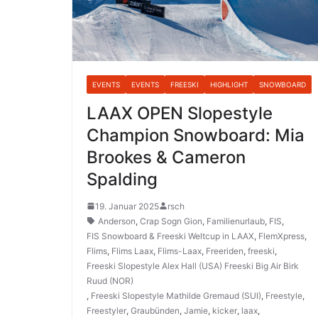
EVENTS
EVENTS
FREESKI
HIGHLIGHT
SNOWBOARD
LAAX OPEN Slopestyle
Champion Snowboard: Mia
Brookes & Cameron
Spalding
19. Januar 2025
rsch
Anderson
,
Crap Sogn Gion
,
Familienurlaub
,
FIS
,
FIS Snowboard & Freeski Weltcup in LAAX
,
FlemXpress
,
Flims
,
Flims Laax
,
Flims-Laax
,
Freeriden
,
freeski
,
Freeski Slopestyle Alex Hall (USA) Freeski Big Air Birk
Ruud (NOR)
,
Freeski Slopestyle Mathilde Gremaud (SUI)
,
Freestyle
,
Freestyler
,
Graubünden
,
Jamie
,
kicker
,
laax
,