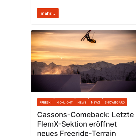
mehr...
FREESKI
HIGHLIGHT
NEWS
NEWS
SNOWBOARD
Cassons-Comeback: Letzte
FlemX-Sektion eröffnet
neues Freeride-Terrain