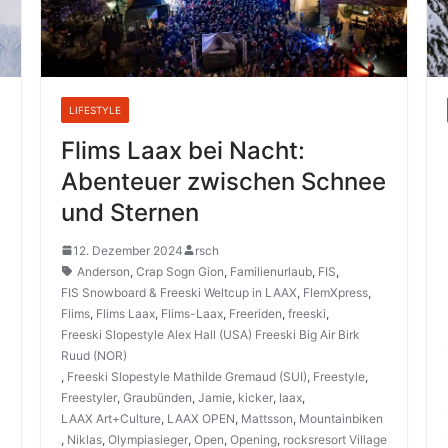
LIFESTYLE
Flims Laax bei Nacht:
Abenteuer zwischen Schnee
und Sternen
12. Dezember 2024
rsch
Anderson
,
Crap Sogn Gion
,
Familienurlaub
,
FIS
,
FIS Snowboard & Freeski Weltcup in LAAX
,
FlemXpress
,
Flims
,
Flims Laax
,
Flims-Laax
,
Freeriden
,
freeski
,
Freeski Slopestyle Alex Hall (USA) Freeski Big Air Birk
Ruud (NOR)
,
Freeski Slopestyle Mathilde Gremaud (SUI)
,
Freestyle
,
Freestyler
,
Graubünden
,
Jamie
,
kicker
,
laax
,
LAAX Art+Culture
,
LAAX OPEN
,
Mattsson
,
Mountainbiken
,
Niklas
,
Olympiasieger
,
Open
,
Opening
,
rocksresort Village