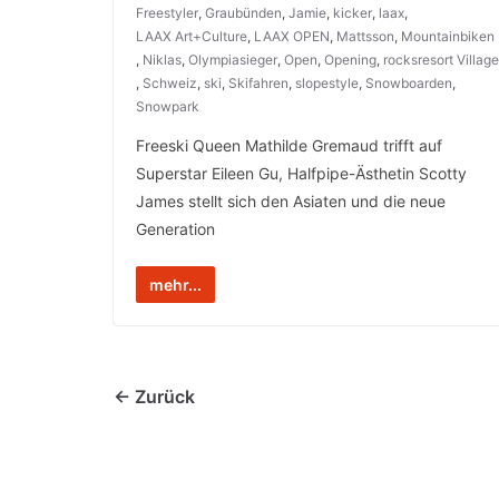
Freestyler
,
Graubünden
,
Jamie
,
kicker
,
laax
,
LAAX Art+Culture
,
LAAX OPEN
,
Mattsson
,
Mountainbiken
,
Niklas
,
Olympiasieger
,
Open
,
Opening
,
rocksresort Village
,
Schweiz
,
ski
,
Skifahren
,
slopestyle
,
Snowboarden
,
Snowpark
Freeski Queen Mathilde Gremaud trifft auf
Superstar Eileen Gu, Halfpipe-Ästhetin Scotty
James stellt sich den Asiaten und die neue
Generation
mehr...
← Zurück