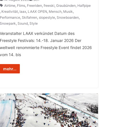
Airtime
,
Flims
,
Freeriden
,
freeski
,
Graubünden
,
Halfpipe
,
Kreativität
,
laax
,
LAAX OPEN
,
Mensch
,
Musik
,
Performance
,
Skifahren
,
slopestyle
,
Snowboarden
,
Snowpark
,
Sound
,
Style
Veranstalter LAAX verkündet Datum des
Freestyle Festivals: 14.-18. Januar 2026 Der
weltweit renommierte Freestyle Event findet 2026
vom 14. bis
mehr...