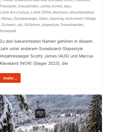
Freestyler
,
Graubünden
,
Jamie
,
kicker
,
laax
,
LAAX Art+Culture
,
LAAX OPEN
,
Mattsson
,
Mountainbiken
,
Niklas
,
Olympiasieger
,
Open
,
Opening
,
rocksresort Village
,
Schweiz
,
ski
,
Skifahren
,
slopestyle
,
Snowboarden
,
Snowpark
Zu den bekanntesten Namen gehören in diesem
Jahr unter anderem Snowboard-Slopestyle
Vorjahressieger Scotty James (AUS) und Marcus
Kleveland (NOR) (Sieger 2023), die
mehr...