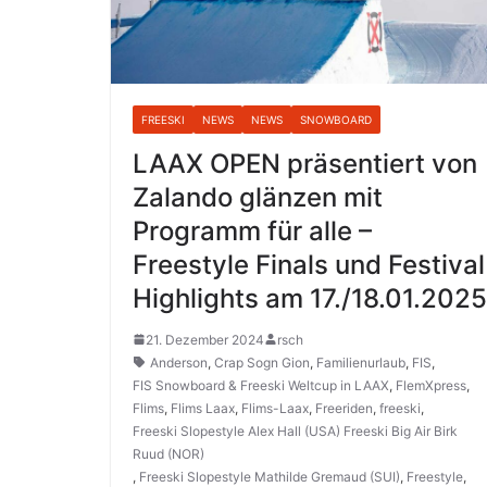
FREESKI
NEWS
NEWS
SNOWBOARD
LAAX OPEN präsentiert von
Zalando glänzen mit
Programm für alle –
Freestyle Finals und Festival
Highlights am 17./18.01.2025
21. Dezember 2024
rsch
Anderson
,
Crap Sogn Gion
,
Familienurlaub
,
FIS
,
FIS Snowboard & Freeski Weltcup in LAAX
,
FlemXpress
,
Flims
,
Flims Laax
,
Flims-Laax
,
Freeriden
,
freeski
,
Freeski Slopestyle Alex Hall (USA) Freeski Big Air Birk
Ruud (NOR)
,
Freeski Slopestyle Mathilde Gremaud (SUI)
,
Freestyle
,