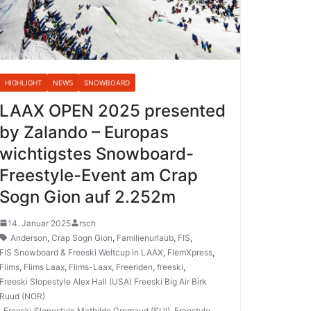
HIGHLIGHT
NEWS
SNOWBOARD
LAAX OPEN 2025 presented
by Zalando – Europas
wichtigstes Snowboard-
Freestyle-Event am Crap
Sogn Gion auf 2.252m
14. Januar 2025
rsch
Anderson
,
Crap Sogn Gion
,
Familienurlaub
,
FIS
,
FIS Snowboard & Freeski Weltcup in LAAX
,
FlemXpress
,
Flims
,
Flims Laax
,
Flims-Laax
,
Freeriden
,
freeski
,
Freeski Slopestyle Alex Hall (USA) Freeski Big Air Birk
Ruud (NOR)
,
Freeski Slopestyle Mathilde Gremaud (SUI)
,
Freestyle
,