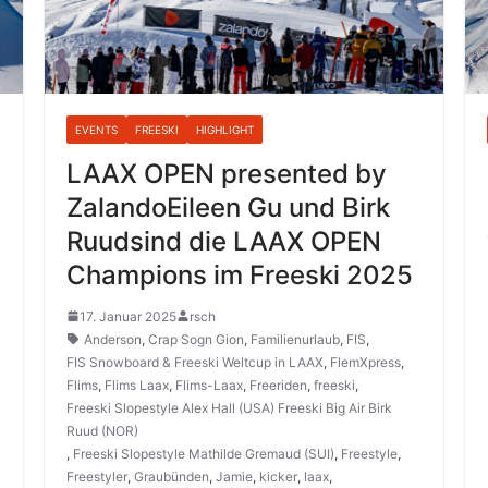
EVENTS
FREESKI
HIGHLIGHT
LAAX OPEN presented by
ZalandoEileen Gu und Birk
Ruudsind die LAAX OPEN
Champions im Freeski 2025
17. Januar 2025
rsch
Anderson
,
Crap Sogn Gion
,
Familienurlaub
,
FIS
,
FIS Snowboard & Freeski Weltcup in LAAX
,
FlemXpress
,
Flims
,
Flims Laax
,
Flims-Laax
,
Freeriden
,
freeski
,
Freeski Slopestyle Alex Hall (USA) Freeski Big Air Birk
Ruud (NOR)
,
Freeski Slopestyle Mathilde Gremaud (SUI)
,
Freestyle
,
Freestyler
,
Graubünden
,
Jamie
,
kicker
,
laax
,