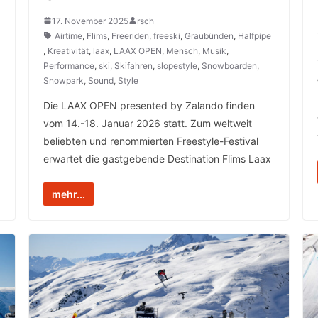
17. November 2025
rsch
Airtime
,
Flims
,
Freeriden
,
freeski
,
Graubünden
,
Halfpipe
,
Kreativität
,
laax
,
LAAX OPEN
,
Mensch
,
Musik
,
Performance
,
ski
,
Skifahren
,
slopestyle
,
Snowboarden
,
Snowpark
,
Sound
,
Style
Die LAAX OPEN presented by Zalando finden
vom 14.-18. Januar 2026 statt. Zum weltweit
beliebten und renommierten Freestyle-Festival
erwartet die gastgebende Destination Flims Laax
mehr...