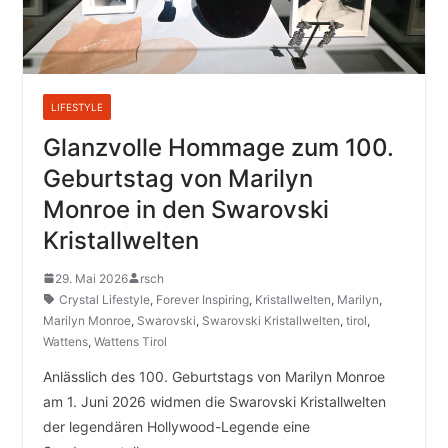
LIFESTYLE
Glanzvolle Hommage zum 100.
Geburtstag von Marilyn
Monroe in den Swarovski
Kristallwelten
29. Mai 2026
rsch
Crystal Lifestyle
,
Forever Inspiring
,
Kristallwelten
,
Marilyn
,
Marilyn Monroe
,
Swarovski
,
Swarovski Kristallwelten
,
tirol
,
Wattens
,
Wattens Tirol
Anlässlich des 100. Geburtstags von Marilyn Monroe
am 1. Juni 2026 widmen die Swarovski Kristallwelten
der legendären Hollywood-Legende eine