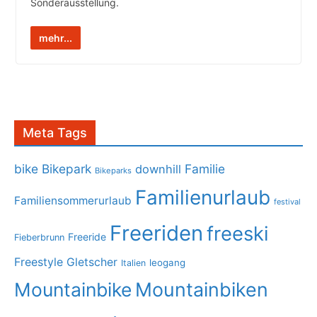
Sonderausstellung.
mehr...
Meta Tags
bike
Bikepark
Familie
downhill
Bikeparks
Familienurlaub
Familiensommerurlaub
festival
Freeriden
freeski
Freeride
Fieberbrunn
Freestyle
Gletscher
leogang
Italien
Mountainbike
Mountainbiken