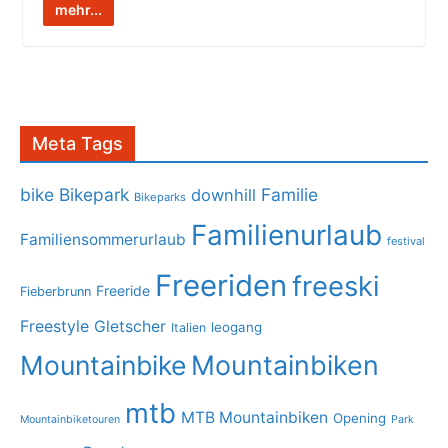
mehr...
Meta Tags
bike
Bikepark
Familie
downhill
Bikeparks
Familienurlaub
Familiensommerurlaub
festival
Freeriden
freeski
Freeride
Fieberbrunn
Freestyle
Gletscher
leogang
Italien
Mountainbike
Mountainbiken
mtb
MTB Mountainbiken
Opening
Mountainbiketouren
Park