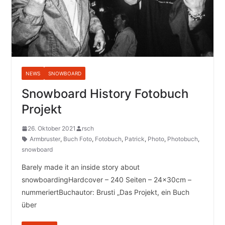
NEWS
SNOWBOARD
Snowboard History Fotobuch
Projekt
26. Oktober 2021
rsch
Armbruster
,
Buch Foto
,
Fotobuch
,
Patrick
,
Photo
,
Photobuch
,
snowboard
Barely made it an inside story about
snowboardingHardcover – 240 Seiten – 24x30cm –
nummeriertBuchautor: Brusti „Das Projekt, ein Buch
über