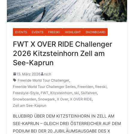
EVENTS
EVENTS
FREESKI
HIGHLIGHT
SNOWBOARD
FWT X OVER RIDE Challenger
2026 Kitzsteinhorn Zell am
See-Kaprun
15. März 2026
rsch
Freeride World Tour Challenger
,
Freeride World Tour Challenger Series
,
Freeriden
,
freeski
,
Freestyle-Style
,
FWT
,
Kitzsteinhorn
,
ski
,
Skifahren
,
Snowboarden
,
Snowpark
,
X Over
,
X OVER RIDE
,
Zell am See-Kaprun
BLUEBIRD ÜBER DEM KITZSTEINHORN IN ZELL AM
SEE-KAPRUN – GLEICH DREI ÖSTERREICHER AUF DEM
PODIUM BEI DER 20.JUBILÄUMSAUSGABE DES X