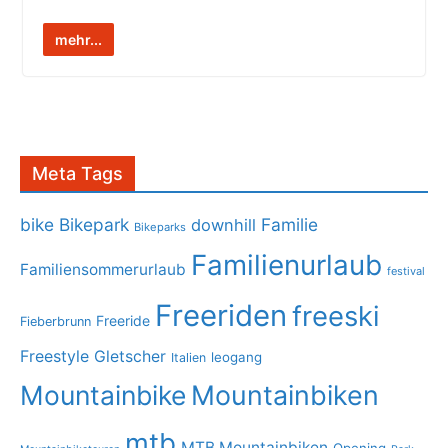
mehr...
Meta Tags
bike
Bikepark
Familie
downhill
Bikeparks
Familienurlaub
Familiensommerurlaub
festival
Freeriden
freeski
Freeride
Fieberbrunn
Freestyle
Gletscher
leogang
Italien
Mountainbike
Mountainbiken
mtb
MTB Mountainbiken