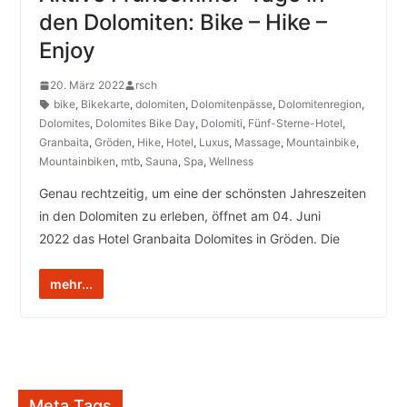
den Dolomiten: Bike – Hike –
Enjoy
20. März 2022
rsch
bike
,
Bikekarte
,
dolomiten
,
Dolomitenpässe
,
Dolomitenregion
,
Dolomites
,
Dolomites Bike Day
,
Dolomiti
,
Fünf-Sterne-Hotel
,
Granbaita
,
Gröden
,
Hike
,
Hotel
,
Luxus
,
Massage
,
Mountainbike
,
Mountainbiken
,
mtb
,
Sauna
,
Spa
,
Wellness
Genau rechtzeitig, um eine der schönsten Jahreszeiten
in den Dolomiten zu erleben, öffnet am 04. Juni
2022 das Hotel Granbaita Dolomites in Gröden. Die
mehr...
Meta Tags