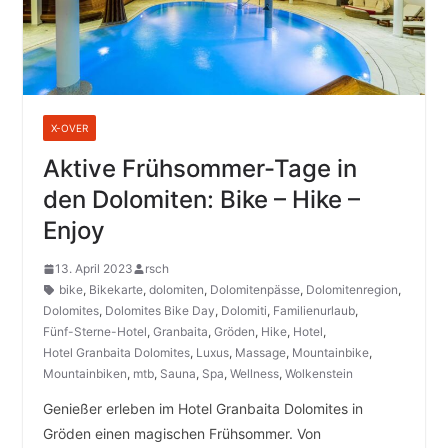
X-OVER
Aktive Frühsommer-Tage in
den Dolomiten: Bike – Hike –
Enjoy
13. April 2023
rsch
bike
,
Bikekarte
,
dolomiten
,
Dolomitenpässe
,
Dolomitenregion
,
Dolomites
,
Dolomites Bike Day
,
Dolomiti
,
Familienurlaub
,
Fünf-Sterne-Hotel
,
Granbaita
,
Gröden
,
Hike
,
Hotel
,
Hotel Granbaita Dolomites
,
Luxus
,
Massage
,
Mountainbike
,
Mountainbiken
,
mtb
,
Sauna
,
Spa
,
Wellness
,
Wolkenstein
Genießer erleben im Hotel Granbaita Dolomites in
Gröden einen magischen Frühsommer. Von