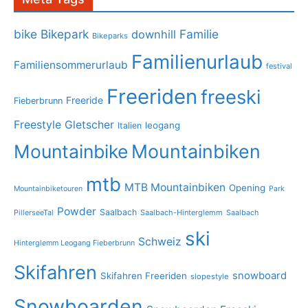
bike
Bikepark
Familie
downhill
Bikeparks
Familienurlaub
Familiensommerurlaub
festival
Freeriden
freeski
Freeride
Fieberbrunn
Freestyle
Gletscher
leogang
Italien
Mountainbike
Mountainbiken
mtb
MTB Mountainbiken
Opening
Mountainbiketouren
Park
Powder
Saalbach
PillerseeTal
Saalbach-Hinterglemm
Saalbach
ski
Schweiz
Hinterglemm Leogang Fieberbrunn
Skifahren
snowboard
Skifahren Freeriden
slopestyle
Snowboarden