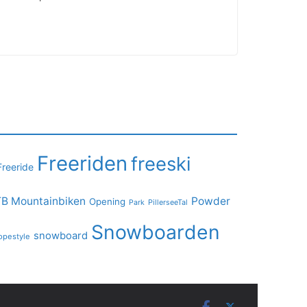
Freeriden
freeski
Freeride
B Mountainbiken
Powder
Opening
PillerseeTal
Park
Snowboarden
snowboard
opestyle