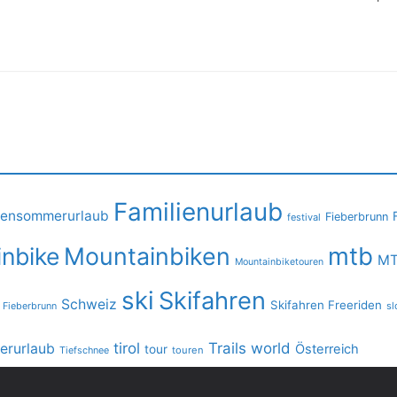
Familienurlaub
iensommerurlaub
Fieberbrunn
festival
mtb
nbike
Mountainbiken
MT
Mountainbiketouren
ski
Skifahren
Schweiz
Skifahren Freeriden
 Fieberbrunn
sl
tirol
Trails
world
rurlaub
Österreich
tour
Tiefschnee
touren