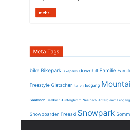
mehr...
Meta Tags
bike
Bikepark
Familie
downhill
Famil
Bikeparks
Mountai
Freestyle
Gletscher
leogang
Italien
Saalbach
Saalbach-Hinterglemm
Saalbach Hinterglemm Leogang
Snowpark
Snowboarden Freeski
Somme