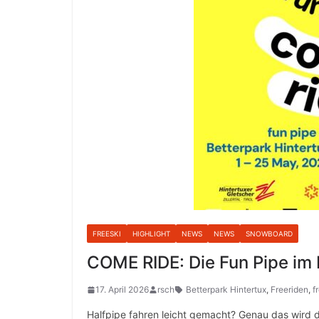
FREESKI
HIGHLIGHT
NEWS
NEWS
SNOWBOARD
COME RIDE: Die Fun Pipe im 
17. April 2026
rsch
Betterpark Hintertux
,
Freeriden
,
f
Halfpipe fahren leicht gemacht? Genau das wird di