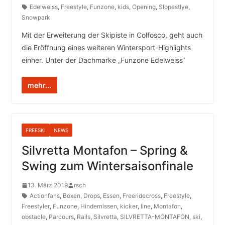
Edelweiss
,
Freestyle
,
Funzone
,
kids
,
Opening
,
Slopestlye
,
Snowpark
Mit der Erweiterung der Skipiste in Colfosco, geht auch
die Eröffnung eines weiteren Wintersport-Highlights
einher. Unter der Dachmarke „Funzone Edelweiss“
mehr...
FREESKI
NEWS
Silvretta Montafon – Spring &
Swing zum Wintersaisonfinale
13. März 2019
rsch
Actionfans
,
Boxen
,
Drops
,
Essen
,
Freeridecross
,
Freestyle
,
Freestyler
,
Funzone
,
Hindernissen
,
kicker
,
line
,
Montafon
,
obstacle
,
Parcours
,
Rails
,
Silvretta
,
SILVRETTA-MONTAFON
,
ski
,