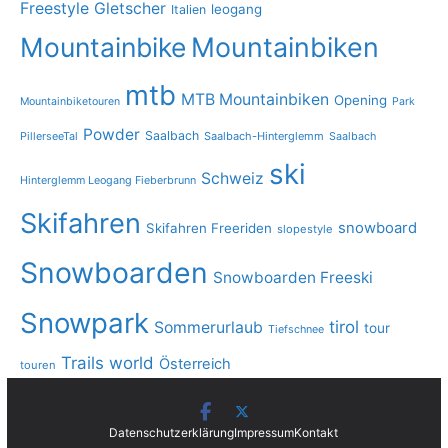
Freestyle
Gletscher
leogang
Italien
Mountainbike
Mountainbiken
mtb
MTB Mountainbiken
Opening
Mountainbiketouren
Park
Powder
Saalbach
PillerseeTal
Saalbach-Hinterglemm
Saalbach
ski
Schweiz
Hinterglemm Leogang Fieberbrunn
Skifahren
snowboard
Skifahren Freeriden
slopestyle
Snowboarden
Snowboarden Freeski
Snowpark
tirol
Sommerurlaub
tour
Tiefschnee
Trails
world
Österreich
touren
Datenschutzerklärung
Impressum
Kontakt