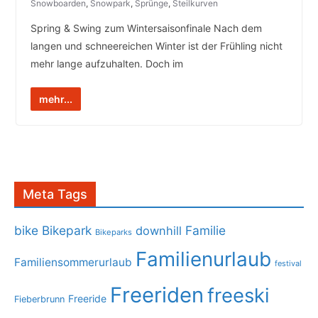
Snowboarden
,
Snowpark
,
Sprünge
,
Steilkurven
Spring & Swing zum Wintersaisonfinale Nach dem
langen und schneereichen Winter ist der Frühling nicht
mehr lange aufzuhalten. Doch im
mehr...
Meta Tags
bike
Bikepark
Familie
downhill
Bikeparks
Familienurlaub
Familiensommerurlaub
festival
Freeriden
freeski
Freeride
Fieberbrunn