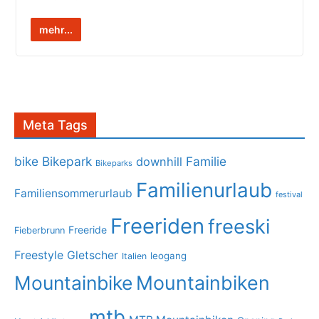
mehr...
Meta Tags
bike
Bikepark
Familie
downhill
Bikeparks
Familienurlaub
Familiensommerurlaub
festival
Freeriden
freeski
Freeride
Fieberbrunn
Freestyle
Gletscher
leogang
Italien
Mountainbike
Mountainbiken
mtb