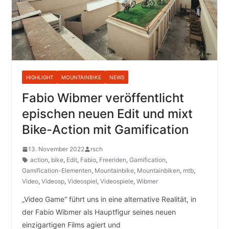
HIGHLIGHT
MOUNTAINBIKE
NEWS
Fabio Wibmer veröffentlicht
epischen neuen Edit und mixt
Bike-Action mit Gamification
13. November 2022
rsch
action
,
bike
,
Edit
,
Fabio
,
Freeriden
,
Gamification
,
Gamification-Elementen
,
Mountainbike
,
Mountainbiken
,
mtb
,
Video
,
Videosp
,
Videospiel
,
Videospiele
,
Wibmer
„Video Game“ führt uns in eine alternative Realität, in
der Fabio Wibmer als Hauptfigur seines neuen
einzigartigen Films agiert und