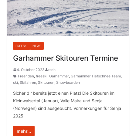
FREESKI
NEWS
Garhammer Skitouren Termine
4. Oktober 2023
rsch
Freeriden
,
freeski
,
Garhammer
,
Garhammer Tiefschnee Team
,
ski
,
Skifahren
,
Skitouren
,
Snowboarden
Sicher dir bereits jetzt einen Platz! Die Skitouren im
Kleinwalsertal (Januar), Valle Maira und Senja
(Norwegen) sind ausgebucht. Vormerkungen für Senja
2025
mehr...