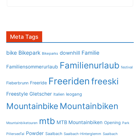
Meta Tags
bike
Bikepark
Familie
downhill
Bikeparks
Familienurlaub
Familiensommerurlaub
festival
Freeriden
freeski
Freeride
Fieberbrunn
Freestyle
Gletscher
leogang
Italien
Mountainbike
Mountainbiken
mtb
MTB Mountainbiken
Opening
Mountainbiketouren
Park
Powder
Saalbach
PillerseeTal
Saalbach-Hinterglemm
Saalbach