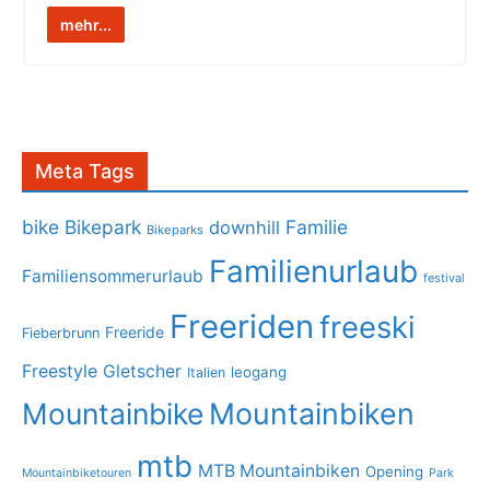
mehr...
Meta Tags
bike
Bikepark
Familie
downhill
Bikeparks
Familienurlaub
Familiensommerurlaub
festival
Freeriden
freeski
Freeride
Fieberbrunn
Freestyle
Gletscher
leogang
Italien
Mountainbike
Mountainbiken
mtb
MTB Mountainbiken
Opening
Mountainbiketouren
Park