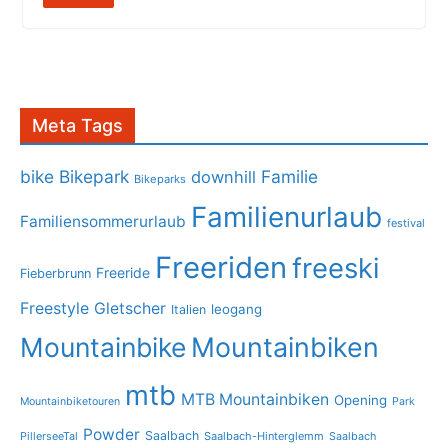
Meta Tags
bike
Bikepark
Familie
downhill
Bikeparks
Familienurlaub
Familiensommerurlaub
festival
Freeriden
freeski
Freeride
Fieberbrunn
Freestyle
Gletscher
leogang
Italien
Mountainbike
Mountainbiken
mtb
MTB Mountainbiken
Opening
Mountainbiketouren
Park
Powder
Saalbach
PillerseeTal
Saalbach-Hinterglemm
Saalbach