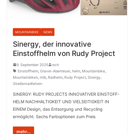
MOUNTAINBIKE
NEWS
Sinergy, der innovative
Einstoffhelm von Rudy Project
9. September 2025
rsch
Einstoffhelm
,
Gravel-Abenteuer
,
helm
,
Mountainbike
,
Mountainbiken
,
mtb
,
Radhelm
,
Rudy Project
,
Sinergy
,
Straßenradfahren
SINERGY: RUDY PROJECTS INNOVATIVER EINSTOFF-
HELM NACHHALTIGKEIT UND VIELSEITIGKEIT IN
EINEM Design, das Entsorgung und Recycling
ermöglicht. Sechs Farboptionen zum Preis
mehr...