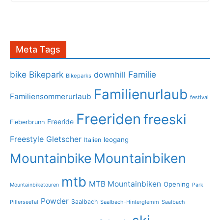
Meta Tags
bike
Bikepark
Familie
downhill
Bikeparks
Familienurlaub
Familiensommerurlaub
festival
Freeriden
freeski
Freeride
Fieberbrunn
Freestyle
Gletscher
leogang
Italien
Mountainbike
Mountainbiken
mtb
MTB Mountainbiken
Opening
Mountainbiketouren
Park
Powder
Saalbach
PillerseeTal
Saalbach-Hinterglemm
Saalbach