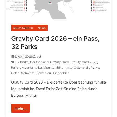
MOUNTAINBIKE
NEWS
Gravity Card 2026 – ein Pass,
32 Parks
6. April 2026
rsch
32 Parks
,
Deutschland
,
GraVity Card
,
Gravity Card 2026
,
Italien
,
Mountainbike
,
Mountainbiken
,
mtb
,
Österreich
,
Parks
,
Polen
,
Schweiz
,
Slowenien
,
Tschechien
Gravity Card 2026 – Die perfekte Überraschung für alle
Mountainbike-Fans! Es ist Zeit für eine Reise durch
Europa. Mit nur
mehr...