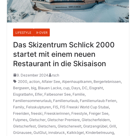
LIFESTYLE
X-OVER
Das Skizentrum Schlick 2000
startet mit einem neuen
Restaurant in die Skisaison
9. Dezember 2024
rsch
2000
,
action
,
Alfaier See
,
Alpenhauptkamm
,
Bergerlebnissen
,
Bergseen
,
big
,
Blauen Lacke
,
cup
,
Days
,
DC
,
Eisgraht
,
Eisgratbahn
,
Elfer
,
Falbesoner See
,
Familie
,
Familiensommerurlaub
,
Familienurlaub
,
Familienurlaub Ferien
,
Family
,
Felsskulpturen
,
FIS
,
FIS Freeski World Cup Stubai
,
Freeriden
,
freeski
,
Freeskierinnen
,
Freestyle
,
Freiger See
,
Fulpmes
,
Gletscher
,
Gletscher Premiere
,
Gletscherfeldern
,
Gletscherfest
,
Gletschers
,
Gletscherwelt
,
Gratzengrübel
,
Grill
,
Grünausee
,
GutGlut
,
innsbruck
,
Kalkkögel
,
Kinderbetreuung
,