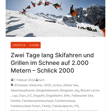
LIFESTYLE
X-OVER
Zwei Tage lang Skifahren und
Grillen im Schnee auf 2.000
Metern – Schlick 2000
7. Februar 2024
rsch
#Stubaier Gletscher
,
2000
,
action
,
Alfaier See
,
Alpenhauptkamm
,
Bergerlebnissen
,
Bergseen
,
big
,
Blauen Lacke
,
cup
,
Days
,
DC
,
Eisgraht
,
Eisgratbahn
,
Elfer
,
Falbesoner See
,
Familie
,
Familiensommerurlaub
,
Familienurlaub
,
Familienurlaub Ferien
,
Family
,
Felsskulpturen
,
FIS
,