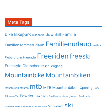
Meta Tags
bike
Bikepark
Familie
downhill
Bikeparks
Familienurlaub
Familiensommerurlaub
festival
Freeriden
freeski
Freeride
Fieberbrunn
Freestyle
Gletscher
leogang
Italien
Mountainbike
Mountainbiken
mtb
MTB Mountainbiken
Opening
Mountainbiketouren
Park
Powder
Saalbach
PillerseeTal
Saalbach-Hinterglemm
Saalbach
ski
Schweiz
Hinterglemm Leogang Fieberbrunn