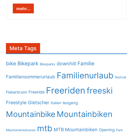
mehr...
Meta Tags
bike
Bikepark
Familie
downhill
Bikeparks
Familienurlaub
Familiensommerurlaub
festival
Freeriden
freeski
Freeride
Fieberbrunn
Freestyle
Gletscher
leogang
Italien
Mountainbike
Mountainbiken
mtb
MTB Mountainbiken
Opening
Mountainbiketouren
Park