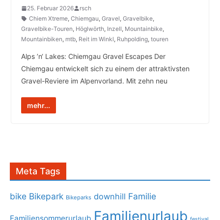
25. Februar 2026
rsch
Chiem Xtreme
,
Chiemgau
,
Gravel
,
Gravelbike
,
Gravelbike-Touren
,
Höglwörth
,
Inzell
,
Mountainbike
,
Mountainbiken
,
mtb
,
Reit im Winkl
,
Ruhpolding
,
touren
Alps ’n‘ Lakes: Chiemgau Gravel Escapes Der
Chiemgau entwickelt sich zu einem der attraktivsten
Gravel-Reviere im Alpenvorland. Mit zehn neu
mehr...
Meta Tags
bike
Bikepark
Familie
downhill
Bikeparks
Familienurlaub
Familiensommerurlaub
festival