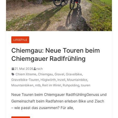
LIFESTYLE
Chiemgau: Neue Touren beim
Chiemgauer Radlfrühling
21. Mai 2026
rsch
Chiem Xtreme
,
Chiemgau
,
Gravel
,
Gravelbike
,
Gravelbike-Touren
,
Höglwörth
,
Inzell
,
Mountainbike
,
Mountainbiken
,
mtb
,
Reit im Winkl
,
Ruhpolding
,
touren
Neue Touren beim Chiemgauer RadlfrühlingGenuss und
Gemeinschaft beim Radfahren erleben Bike und Ziach
– wie passt das zusammen? Für alle,