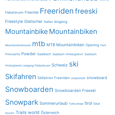
Freeriden
freeski
Freeride
Fieberbrunn
Freestyle
Gletscher
leogang
Italien
Mountainbike
Mountainbiken
mtb
MTB Mountainbiken
Opening
Mountainbiketouren
Park
Powder
Saalbach
PillerseeTal
Saalbach-Hinterglemm
Saalbach
ski
Schweiz
Hinterglemm Leogang Fieberbrunn
Skifahren
snowboard
Skifahren Freeriden
slopestyle
Snowboarden
Snowboarden Freeski
Snowpark
tirol
Sommerurlaub
tour
Tiefschnee
Trails
world
Österreich
touren