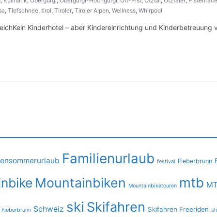
g
,
Kulinarik
,
Obergurgl
,
Obergurgl-Hochgurgl
,
Off-Pist
,
Ötztal
,
Ötztaler
,
Pistenrace
pa
,
Tiefschnee
,
tirol
,
Tiroler
,
Tiroler Alpen
,
Wellness
,
Whirpool
eichKein Kinderhotel – aber Kindereinrichtung und Kinderbetreuung v
Familienurlaub
iensommerurlaub
Fieberbrunn
festival
mtb
nbike
Mountainbiken
MT
Mountainbiketouren
ski
Skifahren
Schweiz
Skifahren Freeriden
 Fieberbrunn
sl