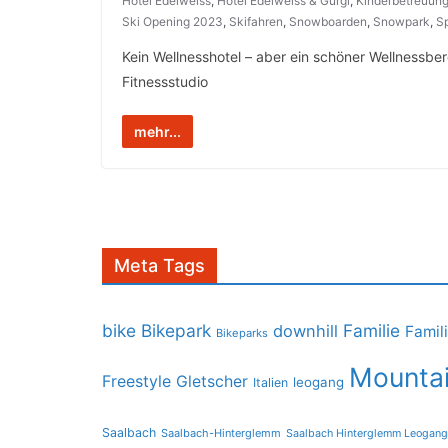
Hotel Edelweiss
,
Hotel Edelweiss & Gurgl
,
Kinderbetreuun
Ski Opening 2023
,
Skifahren
,
Snowboarden
,
Snowpark
,
S
Kein Wellnesshotel – aber ein schöner Wellnessber
Fitnessstudio
mehr...
Meta Tags
bike
Bikepark
Familie
downhill
Famil
Bikeparks
Mountai
Freestyle
Gletscher
leogang
Italien
Saalbach
Saalbach-Hinterglemm
Saalbach Hinterglemm Leogang