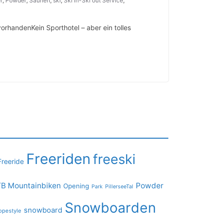
r
,
Powder
,
Saunen
,
ski
,
Ski in-Ski out Service
,
orhandenKein Sporthotel – aber ein tolles
Freeriden
freeski
Freeride
B Mountainbiken
Powder
Opening
PillerseeTal
Park
Snowboarden
snowboard
opestyle