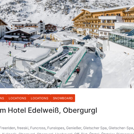
ONS
LOCATIONS
LOCATIONS
SNOWBOARD
 im Hotel Edelweiß, Obergurgl
Freeriden
,
freeski
,
Funcross
,
Funslopes
,
Genießer
,
Gletscher Spa
,
Gletscher-Spa