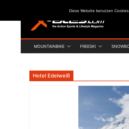
Skip
Diese Website benutzen Cookies
to
content
MOUNTAINBIKE
FREESKI
SNOWB
Hotel Edelweiß