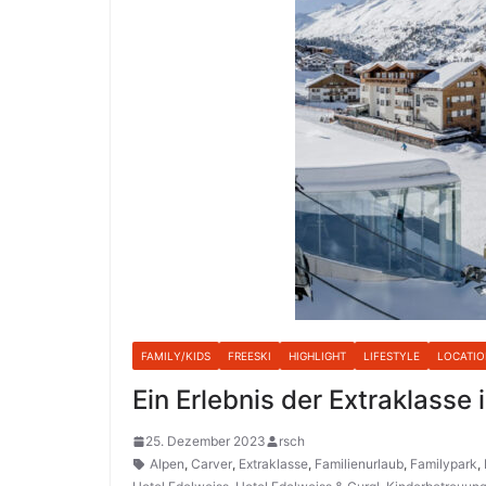
FAMILY/KIDS
FREESKI
HIGHLIGHT
LIFESTYLE
LOCATI
Ein Erlebnis der Extraklasse
25. Dezember 2023
rsch
Alpen
,
Carver
,
Extraklasse
,
Familienurlaub
,
Familypark
,