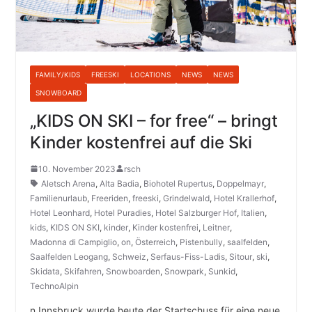
FAMILY/KIDS
FREESKI
LOCATIONS
NEWS
NEWS
SNOWBOARD
„KIDS ON SKI – for free“ – bringt
Kinder kostenfrei auf die Ski
10. November 2023
rsch
Aletsch Arena
,
Alta Badia
,
Biohotel Rupertus
,
Doppelmayr
,
Familienurlaub
,
Freeriden
,
freeski
,
Grindelwald
,
Hotel Krallerhof
,
Hotel Leonhard
,
Hotel Puradies
,
Hotel Salzburger Hof
,
Italien
,
kids
,
KIDS ON SKI
,
kinder
,
Kinder kostenfrei
,
Leitner
,
Madonna di Campiglio
,
on
,
Österreich
,
Pistenbully
,
saalfelden
,
Saalfelden Leogang
,
Schweiz
,
Serfaus-Fiss-Ladis
,
Sitour
,
ski
,
Skidata
,
Skifahren
,
Snowboarden
,
Snowpark
,
Sunkid
,
TechnoAlpin
n Innsbruck wurde heute der Startschuss für eine neue