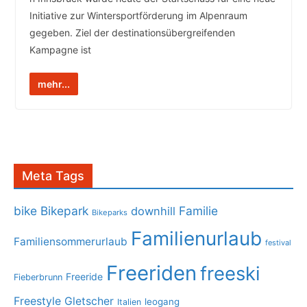
Initiative zur Wintersportförderung im Alpenraum
gegeben. Ziel der destinationsübergreifenden
Kampagne ist
mehr...
Meta Tags
bike
Bikepark
Familie
downhill
Bikeparks
Familienurlaub
Familiensommerurlaub
festival
Freeriden
freeski
Freeride
Fieberbrunn
Freestyle
Gletscher
leogang
Italien