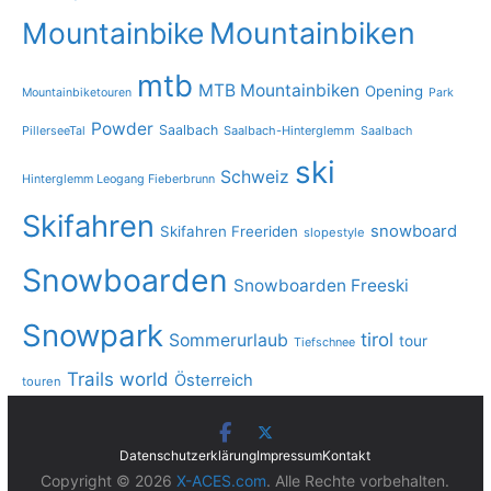
Mountainbike
Mountainbiken
mtb
MTB Mountainbiken
Opening
Mountainbiketouren
Park
Powder
Saalbach
PillerseeTal
Saalbach-Hinterglemm
Saalbach
ski
Schweiz
Hinterglemm Leogang Fieberbrunn
Skifahren
snowboard
Skifahren Freeriden
slopestyle
Snowboarden
Snowboarden Freeski
Snowpark
tirol
Sommerurlaub
tour
Tiefschnee
Trails
world
Österreich
touren
Datenschutzerklärung
Impressum
Kontakt
Copyright © 2026
X-ACES.com
. Alle Rechte vorbehalten.