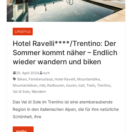
LIFESTYLE
Hotel Ravelli****/Trentino: Der
Sommer kommt näher – Endlich
wieder wandern und biken
25. April 2024
rsch
Biken
,
Familienurlaub
,
Hotel Ravelli
,
Mountainbike
,
Mountainbiken
,
mtb
,
Radtouren
,
touren
,
trail
,
Trails
,
Trentino
,
Val di Sole
,
Wandern
Das Val di Sole im Trentino ist eine atemberaubende
Region in den italienischen Alpen, die für ihre natürliche
Schönheit, ihre
mehr...