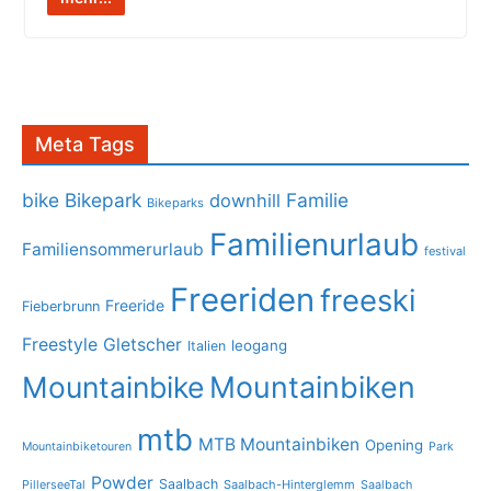
Meta Tags
bike
Bikepark
Familie
downhill
Bikeparks
Familienurlaub
Familiensommerurlaub
festival
Freeriden
freeski
Freeride
Fieberbrunn
Freestyle
Gletscher
leogang
Italien
Mountainbike
Mountainbiken
mtb
MTB Mountainbiken
Opening
Mountainbiketouren
Park
Powder
Saalbach
PillerseeTal
Saalbach-Hinterglemm
Saalbach