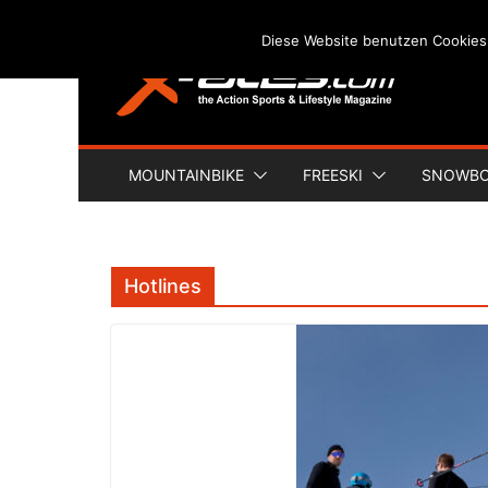
Skip
Diese Website benutzen Cookies
to
content
MOUNTAINBIKE
FREESKI
SNOWB
Hotlines