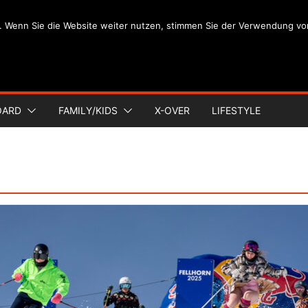
. Wenn Sie die Website weiter nutzen, stimmen Sie der Verwendung vo
OARD
FAMILY/KIDS
X-OVER
LIFESTYLE