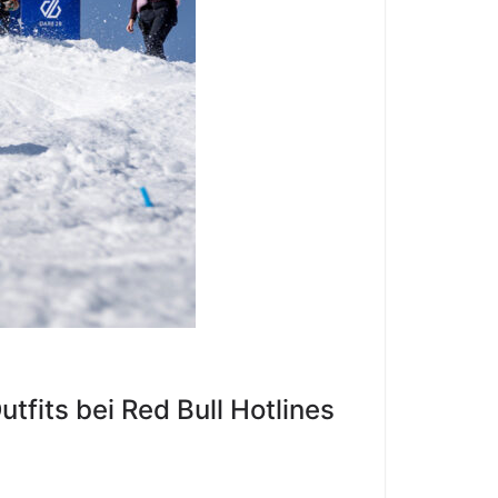
fits bei Red Bull Hotlines