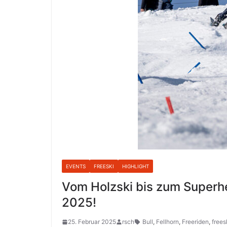
EVENTS
FREESKI
HIGHLIGHT
Vom Holzski bis zum Superhe
2025!
25. Februar 2025
rsch
Bull
,
Fellhorn
,
Freeriden
,
frees