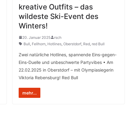
kreative Outfits – das
wildeste Ski-Event des
Winters!
20. Januar 2025
rsch
Bull
,
Fellhorn
,
Hotlines
,
Oberstdorf
,
Red
,
red Bull
Zwei natürliche Hotlines, spannende Eins-gegen-
Eins-Duelle und unbeschwerte Partyvibes • Am
22.02.2025 in Oberstdorf – mit Olympiasiegerin
Viktoria Rebensburg! Red Bull
mehr...