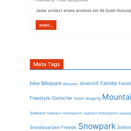
PillerseeTal
,
Tiroler Bergsommer
Jeder schätzt etwas anderes am All-Suite-Konzep
mehr...
Meta Tags
bike
Bikepark
Familie
downhill
Famil
Bikeparks
Mountai
Freestyle
Gletscher
leogang
Italien
Saalbach
Saalbach-Hinterglemm
Saalbach Hinterglemm Leogang
Snowpark
Snowboarden Freeski
Somme