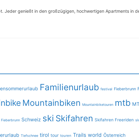
t. Jeder genießt in den großzügigen, hochwertigen Apartments in d
Familienurlaub
iensommerurlaub
Fieberbrunn
festival
mtb
nbike
Mountainbiken
MT
Mountainbiketouren
ski
Skifahren
Schweiz
Skifahren Freeriden
 Fieberbrunn
sl
tirol
Trails
world
rurlaub
Österreich
tour
Tiefschnee
touren