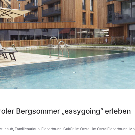
Tiroler Bergsommer „easygoing“ erleben
turlaub
,
Familienurlaub
,
Fieberbrunn
,
Galtür
,
im Ötztal
,
im ÖtztalFieberbrunn
,
Mo