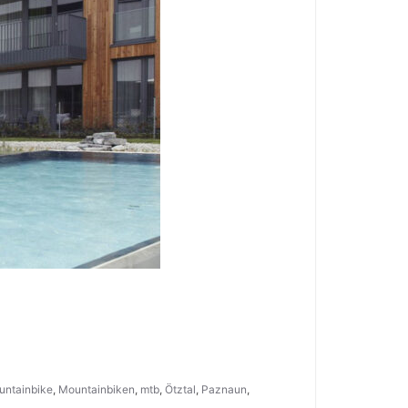
untainbike
,
Mountainbiken
,
mtb
,
Ötztal
,
Paznaun
,