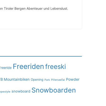
en Tiroler Bergen Abenteuer und Lebenslust.
Freeriden
freeski
Freeride
B Mountainbiken
Powder
Opening
PillerseeTal
Park
Snowboarden
snowboard
opestyle