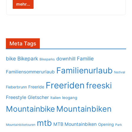
mehr...
Meta Tags
bike
Bikepark
Familie
downhill
Bikeparks
Familienurlaub
Familiensommerurlaub
festival
Freeriden
freeski
Freeride
Fieberbrunn
Freestyle
Gletscher
leogang
Italien
Mountainbike
Mountainbiken
mtb
MTB Mountainbiken
Opening
Mountainbiketouren
Park