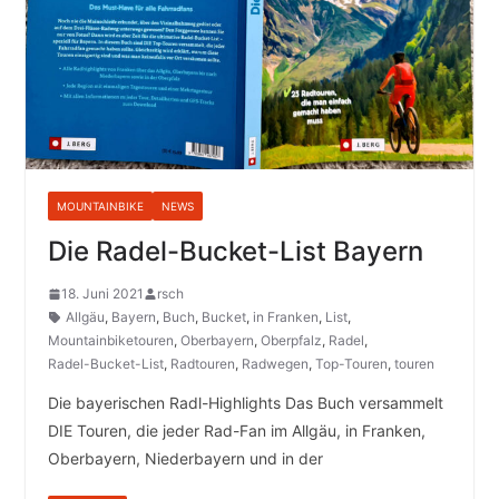
MOUNTAINBIKE
NEWS
Die Radel-Bucket-List Bayern
18. Juni 2021
rsch
Allgäu
,
Bayern
,
Buch
,
Bucket
,
in Franken
,
List
,
Mountainbiketouren
,
Oberbayern
,
Oberpfalz
,
Radel
,
Radel-Bucket-List
,
Radtouren
,
Radwegen
,
Top-Touren
,
touren
Die bayerischen Radl-Highlights Das Buch versammelt
DIE Touren, die jeder Rad-Fan im Allgäu, in Franken,
Oberbayern, Niederbayern und in der