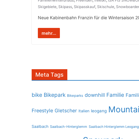
Familienwinterurlaub
,
Freeriden
,
freeski
,
ISA FIS SNOWB
Skigebiete
,
Skipass
,
Skipasskauf
,
Skischule
,
Snowboarde
Neue Kabinenbahn Franzin für die Wintersaison 2
mehr...
Meta Tags
bike
Bikepark
Familie
downhill
Famil
Bikeparks
Mountai
Freestyle
Gletscher
leogang
Italien
Saalbach
Saalbach-Hinterglemm
Saalbach Hinterglemm Leogang