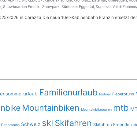
OARD ALPINE WORLDCUP
,
Kinderskischule
,
Kronplatz
,
Latemar
,
Obereggen
,
Rode
n
,
Snowboarden Freeski
,
Snowpark
,
Südtiroler Eggental
,
Superski
,
Val di Fiemm
025/2026 in Carezza Die neue 10er-Kabinenbahn Franzin ersetzt den
Familienurlaub
iensommerurlaub
Fieberbrunn
festival
mtb
nbike
Mountainbiken
MT
Mountainbiketouren
ski
Skifahren
Schweiz
Skifahren Freeriden
 Fieberbrunn
sl