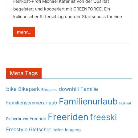
Feinkost-Profi Michael Käfer ist von der Qualität
begeistert und kooperiert mit GREENFORCE. Ein
kulinarischer Ritterschlag und der Startschuss für eine
mehr...
Meta Tags
bike
Bikepark
Familie
downhill
Bikeparks
Familienurlaub
Familiensommerurlaub
festival
Freeriden
freeski
Freeride
Fieberbrunn
Freestyle
Gletscher
leogang
Italien