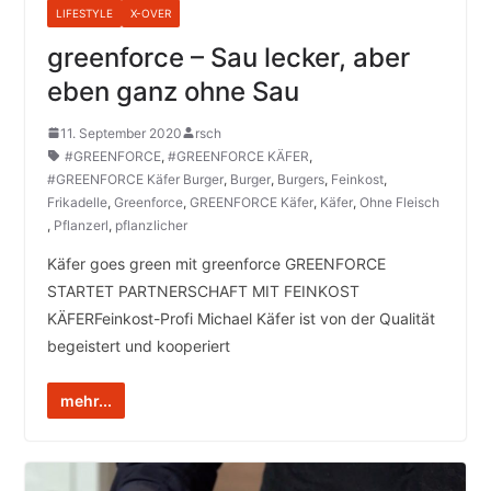
LIFESTYLE
X-OVER
greenforce – Sau lecker, aber
eben ganz ohne Sau
11. September 2020
rsch
#GREENFORCE
,
#GREENFORCE KÄFER
,
#GREENFORCE Käfer Burger
,
Burger
,
Burgers
,
Feinkost
,
Frikadelle
,
Greenforce
,
GREENFORCE Käfer
,
Käfer
,
Ohne Fleisch
,
Pflanzerl
,
pflanzlicher
Käfer goes green mit greenforce GREENFORCE
STARTET PARTNERSCHAFT MIT FEINKOST
KÄFERFeinkost-Profi Michael Käfer ist von der Qualität
begeistert und kooperiert
mehr...