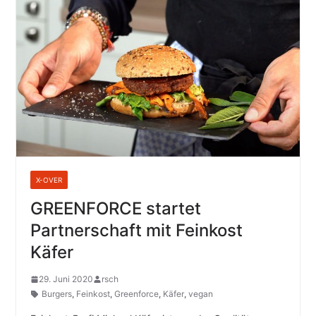
X-OVER
GREENFORCE startet
Partnerschaft mit Feinkost
Käfer
29. Juni 2020
rsch
Burgers
,
Feinkost
,
Greenforce
,
Käfer
,
vegan