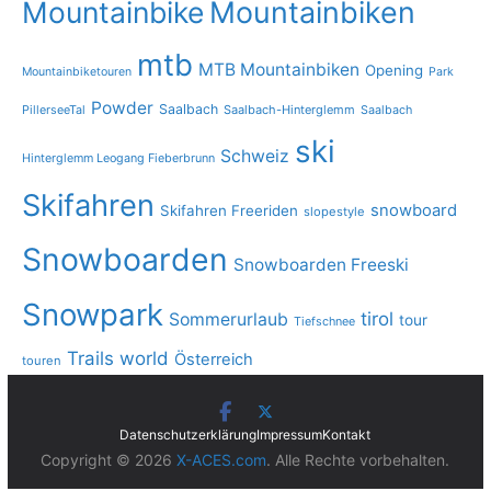
Mountainbike
Mountainbiken
mtb
MTB Mountainbiken
Opening
Mountainbiketouren
Park
Powder
Saalbach
PillerseeTal
Saalbach-Hinterglemm
Saalbach
ski
Schweiz
Hinterglemm Leogang Fieberbrunn
Skifahren
snowboard
Skifahren Freeriden
slopestyle
Snowboarden
Snowboarden Freeski
Snowpark
tirol
Sommerurlaub
tour
Tiefschnee
Trails
world
Österreich
touren
Datenschutzerklärung
Impressum
Kontakt
Copyright © 2026
X-ACES.com
. Alle Rechte vorbehalten.