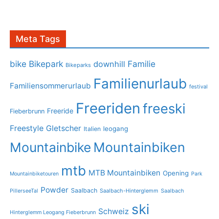
Meta Tags
bike
Bikepark
Familie
downhill
Bikeparks
Familienurlaub
Familiensommerurlaub
festival
Freeriden
freeski
Freeride
Fieberbrunn
Freestyle
Gletscher
leogang
Italien
Mountainbike
Mountainbiken
mtb
MTB Mountainbiken
Opening
Mountainbiketouren
Park
Powder
Saalbach
PillerseeTal
Saalbach-Hinterglemm
Saalbach
ski
Schweiz
Hinterglemm Leogang Fieberbrunn