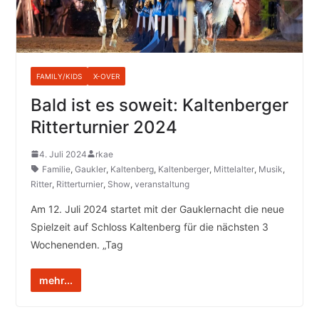
FAMILY/KIDS
X-OVER
Bald ist es soweit: Kaltenberger
Ritterturnier 2024
4. Juli 2024
rkae
Familie
,
Gaukler
,
Kaltenberg
,
Kaltenberger
,
Mittelalter
,
Musik
,
Ritter
,
Ritterturnier
,
Show
,
veranstaltung
Am 12. Juli 2024 startet mit der Gauklernacht die neue
Spielzeit auf Schloss Kaltenberg für die nächsten 3
Wochenenden. „Tag
mehr...