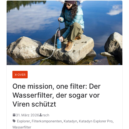
X-OVER
One mission, one filter: Der
Wasserfilter, der sogar vor
Viren schützt
31. März 2026
rsch
Explorer
,
Filterkomponenten
,
Katadyn
,
Katadyn Explorer Pro
,
Wasserfilter