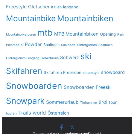
Freestyle
Gletscher
leogang
Italien
Mountainbike
Mountainbiken
mtb
MTB Mountainbiken
Opening
Mountainbiketouren
Park
Powder
Saalbach
PillerseeTal
Saalbach-Hinterglemm
Saalbach
ski
Schweiz
Hinterglemm Leogang Fieberbrunn
Skifahren
snowboard
Skifahren Freeriden
slopestyle
Snowboarden
Snowboarden Freeski
Snowpark
tirol
Sommerurlaub
tour
Tiefschnee
Trails
world
Österreich
touren
Datenschutzerklärung
Impressum
Kontakt