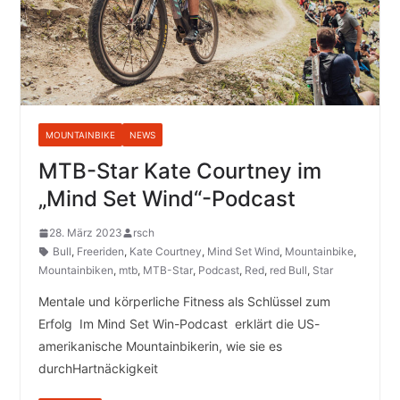
MOUNTAINBIKE
NEWS
MTB-Star Kate Courtney im
„Mind Set Wind“-Podcast
28. März 2023
rsch
Bull
,
Freeriden
,
Kate Courtney
,
Mind Set Wind
,
Mountainbike
,
Mountainbiken
,
mtb
,
MTB-Star
,
Podcast
,
Red
,
red Bull
,
Star
Mentale und körperliche Fitness als Schlüssel zum
Erfolg Im Mind Set Win-Podcast erklärt die US-
amerikanische Mountainbikerin, wie sie es
durchHartnäckigkeit