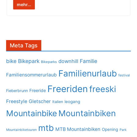
mehr...
Meta Tags
bike
Bikepark
Familie
downhill
Bikeparks
Familienurlaub
Familiensommerurlaub
festival
Freeriden
freeski
Freeride
Fieberbrunn
Freestyle
Gletscher
leogang
Italien
Mountainbike
Mountainbiken
mtb
MTB Mountainbiken
Opening
Mountainbiketouren
Park