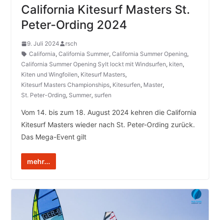
California Kitesurf Masters St.
Peter-Ording 2024
9. Juli 2024
rsch
California
,
California Summer
,
California Summer Opening
,
California Summer Opening Sylt lockt mit Windsurfen
,
kiten
,
Kiten und Wingfoilen
,
Kitesurf Masters
,
Kitesurf Masters Championships
,
Kitesurfen
,
Master
,
St. Peter-Ording
,
Summer
,
surfen
Vom 14. bis zum 18. August 2024 kehren die California
Kitesurf Masters wieder nach St. Peter-Ording zurück.
Das Mega-Event gilt
mehr...