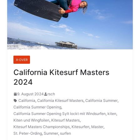
X-OVER
California Kitesurf Masters
2024
9. August 2024
rsch
California
,
California Kitesurf Masters
,
California Summer
,
California Summer Opening
,
California Summer Opening Sylt lockt mit Windsurfen
,
kiten
,
Kiten und Wingfoilen
,
Kitesurf Masters
,
Kitesurf Masters Championships
,
Kitesurfen
,
Master
,
St. Peter-Ording
,
Summer
,
surfen