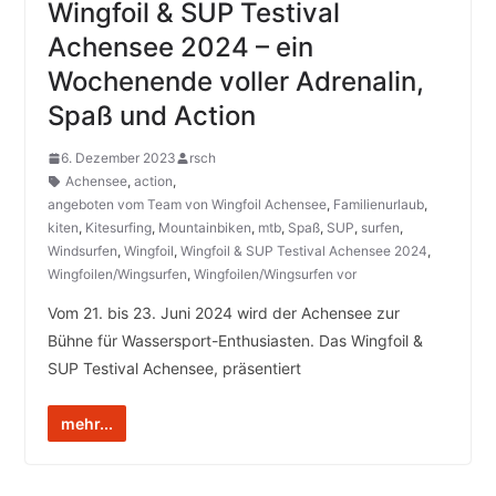
Wingfoil & SUP Testival
Achensee 2024 – ein
Wochenende voller Adrenalin,
Spaß und Action
6. Dezember 2023
rsch
Achensee
,
action
,
angeboten vom Team von Wingfoil Achensee
,
Familienurlaub
,
kiten
,
Kitesurfing
,
Mountainbiken
,
mtb
,
Spaß
,
SUP
,
surfen
,
Windsurfen
,
Wingfoil
,
Wingfoil & SUP Testival Achensee 2024
,
Wingfoilen/Wingsurfen
,
Wingfoilen/Wingsurfen vor
Vom 21. bis 23. Juni 2024 wird der Achensee zur
Bühne für Wassersport-Enthusiasten. Das Wingfoil &
SUP Testival Achensee, präsentiert
mehr...