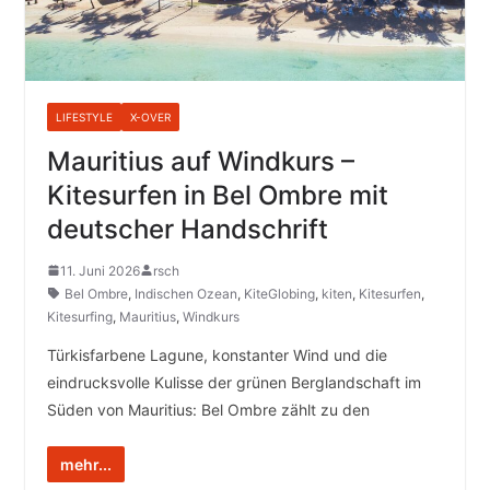
LIFESTYLE
X-OVER
Mauritius auf Windkurs –
Kitesurfen in Bel Ombre mit
deutscher Handschrift
11. Juni 2026
rsch
Bel Ombre
,
Indischen Ozean
,
KiteGlobing
,
kiten
,
Kitesurfen
,
Kitesurfing
,
Mauritius
,
Windkurs
Türkisfarbene Lagune, konstanter Wind und die
eindrucksvolle Kulisse der grünen Berglandschaft im
Süden von Mauritius: Bel Ombre zählt zu den
mehr...