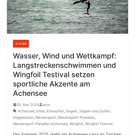
X-OVER
Wasser, Wind und Wettkampf:
Langstreckenschwimmen und
Wingfoil Testival setzen
sportliche Akzente am
Achensee
20. Mai 2025
rsch
Achensee
,
kiten
,
Kitesurfen
,
Segeln
,
Segeln und Surfen
,
Segelsaison
,
Wassersport
,
Wassersport-Paradies
,
Wassersport-Paradies Achensee
,
Wingfoil
,
Wingfoil Testival
Der Sommer 2025 steht am Achensee ganz im Zeichen