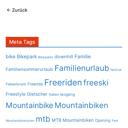
← Zurück
Meta Tags
bike
Bikepark
Familie
downhill
Bikeparks
Familienurlaub
Familiensommerurlaub
festival
Freeriden
freeski
Freeride
Fieberbrunn
Freestyle
Gletscher
leogang
Italien
Mountainbike
Mountainbiken
mtb
MTB Mountainbiken
Opening
Mountainbiketouren
Park