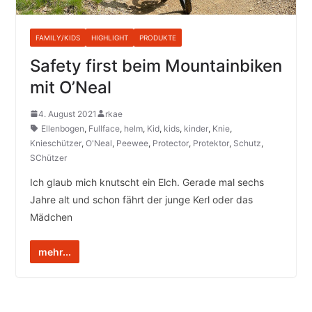
FAMILY/KIDS
HIGHLIGHT
PRODUKTE
Safety first beim Mountainbiken
mit O’Neal
4. August 2021
rkae
Ellenbogen
,
Fullface
,
helm
,
Kid
,
kids
,
kinder
,
Knie
,
Knieschützer
,
O'Neal
,
Peewee
,
Protector
,
Protektor
,
Schutz
,
SChützer
Ich glaub mich knutscht ein Elch. Gerade mal sechs
Jahre alt und schon fährt der junge Kerl oder das
Mädchen
mehr...