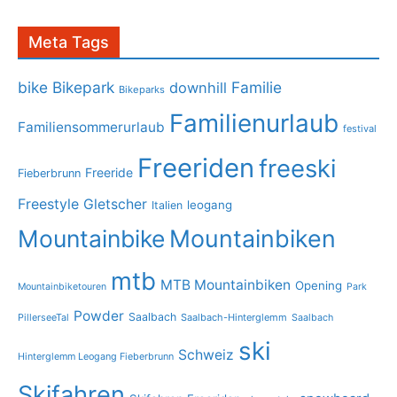
Meta Tags
bike
Bikepark
Familie
downhill
Bikeparks
Familienurlaub
Familiensommerurlaub
festival
Freeriden
freeski
Freeride
Fieberbrunn
Freestyle
Gletscher
leogang
Italien
Mountainbike
Mountainbiken
mtb
MTB Mountainbiken
Opening
Mountainbiketouren
Park
Powder
Saalbach
PillerseeTal
Saalbach-Hinterglemm
Saalbach
ski
Schweiz
Hinterglemm Leogang Fieberbrunn
Skifahren