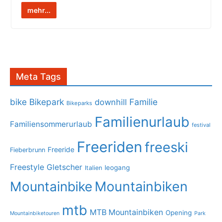
mehr...
Meta Tags
bike
Bikepark
Familie
downhill
Bikeparks
Familienurlaub
Familiensommerurlaub
festival
Freeriden
freeski
Freeride
Fieberbrunn
Freestyle
Gletscher
leogang
Italien
Mountainbike
Mountainbiken
mtb
MTB Mountainbiken
Opening
Mountainbiketouren
Park