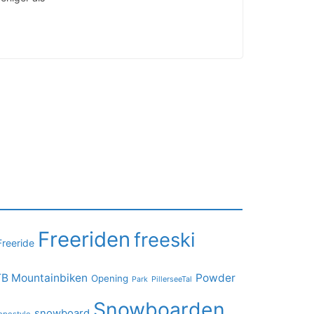
Freeriden
freeski
Freeride
B Mountainbiken
Powder
Opening
PillerseeTal
Park
Snowboarden
snowboard