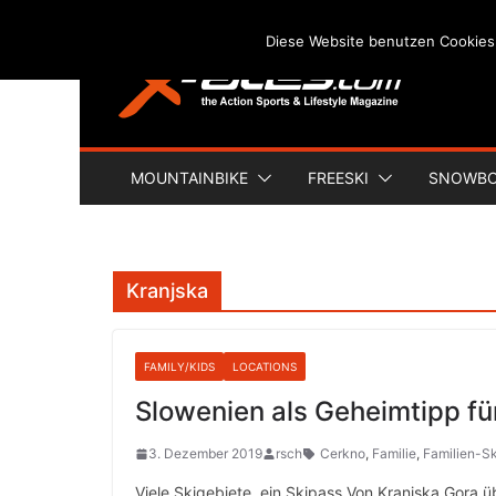
Skip
Diese Website benutzen Cookies
to
content
MOUNTAINBIKE
FREESKI
SNOWB
Kranjska
FAMILY/KIDS
LOCATIONS
Slowenien als Geheimtipp für
3. Dezember 2019
rsch
Cerkno
,
Familie
,
Familien-S
Viele Skigebiete, ein Skipass Von Kranjska Gora 