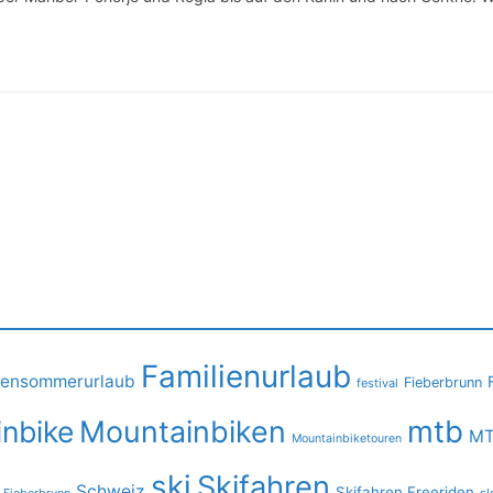
Familienurlaub
iensommerurlaub
Fieberbrunn
festival
mtb
nbike
Mountainbiken
MT
Mountainbiketouren
ski
Skifahren
Schweiz
Skifahren Freeriden