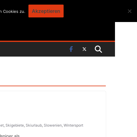
Akzeptieren
n Cookies zu.
e
iet
,
Skigebiete
,
Skiurlaub
,
Slowenien
,
Wintersport
eniger als