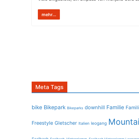
mehr...
Meta Tags
bike
Bikepark
Familie
downhill
Famil
Bikeparks
Mountai
Freestyle
Gletscher
leogang
Italien
Saalbach