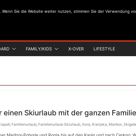
. Wenn Sie die Website weiter nutzen, stimmen Sie der Verwendung vo
OARD
FAMILY/KIDS
X-OVER
LIFESTYLE
 einen Skiurlaub mit der ganzen Famili
kispaß
,
Familienurlaub
,
Familienurlaub Skiurlaub
,
Gora
,
Kranjska
,
Maribor
,
Skigeb
über Maribor-Pohorje und Rogla bis auf den Kanin und nach Cerkno: W