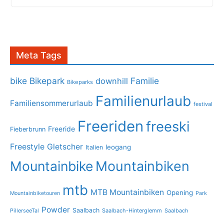
Meta Tags
bike
Bikepark
Familie
downhill
Bikeparks
Familienurlaub
Familiensommerurlaub
festival
Freeriden
freeski
Freeride
Fieberbrunn
Freestyle
Gletscher
leogang
Italien
Mountainbike
Mountainbiken
mtb
MTB Mountainbiken
Opening
Mountainbiketouren
Park
Powder
Saalbach
PillerseeTal
Saalbach-Hinterglemm
Saalbach