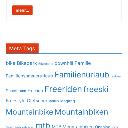
mehr...
Meta Tags
bike
Bikepark
Familie
downhill
Bikeparks
Familienurlaub
Familiensommerurlaub
festival
Freeriden
freeski
Freeride
Fieberbrunn
Freestyle
Gletscher
leogang
Italien
Mountainbike
Mountainbiken
mtb
MTB Mountainbiken
Opening
Mountainbiketouren
Park