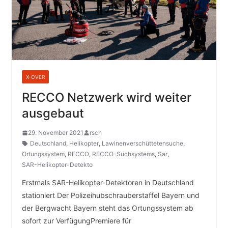
X-OVER
RECCO Netzwerk wird weiter
ausgebaut
29. November 2021
rsch
Deutschland
,
Helikopter
,
Lawinenverschüttetensuche
,
Ortungssystem
,
RECCO
,
RECCO-Suchsystems
,
Sar
,
SAR-Helikopter-Detekto
Erstmals SAR-Helikopter-Detektoren in Deutschland
stationiert Der Polizeihubschrauberstaffel Bayern und
der Bergwacht Bayern steht das Ortungssystem ab
sofort zur VerfügungPremiere für