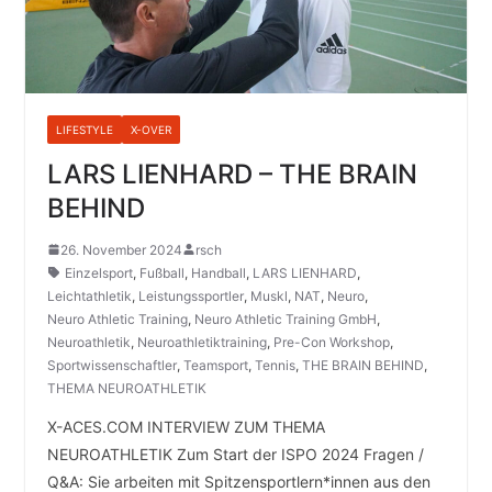
LIFESTYLE
X-OVER
LARS LIENHARD – THE BRAIN
BEHIND
26. November 2024
rsch
Einzelsport
,
Fußball
,
Handball
,
LARS LIENHARD
,
Leichtathletik
,
Leistungssportler
,
Muskl
,
NAT
,
Neuro
,
Neuro Athletic Training
,
Neuro Athletic Training GmbH
,
Neuroathletik
,
Neuroathletiktraining
,
Pre-Con Workshop
,
Sportwissenschaftler
,
Teamsport
,
Tennis
,
THE BRAIN BEHIND
,
THEMA NEUROATHLETIK
X-ACES.COM INTERVIEW ZUM THEMA
NEUROATHLETIK Zum Start der ISPO 2024 Fragen /
Q&A: Sie arbeiten mit Spitzensportlern*innen aus den