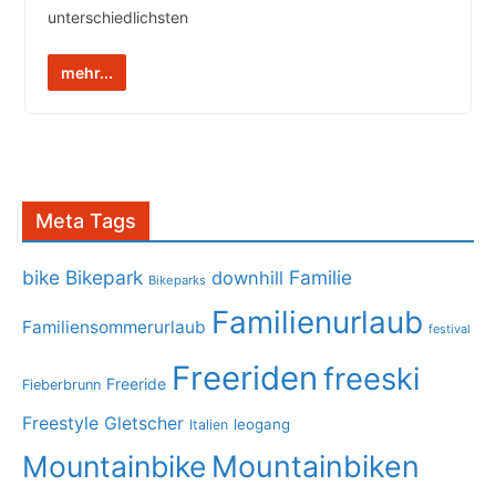
unterschiedlichsten
mehr...
Meta Tags
bike
Bikepark
Familie
downhill
Bikeparks
Familienurlaub
Familiensommerurlaub
festival
Freeriden
freeski
Freeride
Fieberbrunn
Freestyle
Gletscher
leogang
Italien
Mountainbike
Mountainbiken