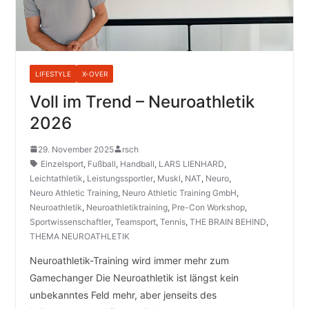
LIFESTYLE
X-OVER
Voll im Trend – Neuroathletik
2026
29. November 2025
rsch
Einzelsport
,
Fußball
,
Handball
,
LARS LIENHARD
,
Leichtathletik
,
Leistungssportler
,
Muskl
,
NAT
,
Neuro
,
Neuro Athletic Training
,
Neuro Athletic Training GmbH
,
Neuroathletik
,
Neuroathletiktraining
,
Pre-Con Workshop
,
Sportwissenschaftler
,
Teamsport
,
Tennis
,
THE BRAIN BEHIND
,
THEMA NEUROATHLETIK
Neuroathletik-Training wird immer mehr zum
Gamechanger Die Neuroathletik ist längst kein
unbekanntes Feld mehr, aber jenseits des